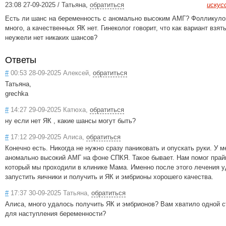
23:08 27-09-2025 / Татьяна
,
обратиться
искус
Есть ли шанс на беременность с аномально высоким АМГ? Фолликуло
много, а качественных ЯК нет. Гинеколог говорит, что как вариант взят
неужели нет никаких шансов?
Ответы
#
00:53 28-09-2025 Алексей,
обратиться
Татьяна,
grechka
#
14:27 29-09-2025 Катюха,
обратиться
ну если нет ЯК , какие шансы могут быть?
#
17:12 29-09-2025 Алиса,
обратиться
Конечно есть. Никогда не нужно сразу паниковать и опускать руки. У 
аномально высокий АМГ на фоне СПКЯ. Такое бывает. Нам помог прай
который мы проходили в клинике Мама. Именно после этого лечения 
запустить яичники и получить и ЯК и эмбрионы хорошего качества.
#
17:37 30-09-2025 Татьяна,
обратиться
Алиса, много удалось получить ЯК и эмбрионов? Вам хватило одной 
для наступления беременности?