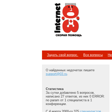
Internet
Скорая помощь
Задать свой вопрос.
Все вопросы
Не
О найденных недочетах пишите
support@03.ru
.
Статистика
За сутки добавлено 5 вопросов,
написано 27 ответов, из них 0 ERROR:
no param от 1 специалиста в 1
конференции.
С 4 марта 2000-го 375
специалистов