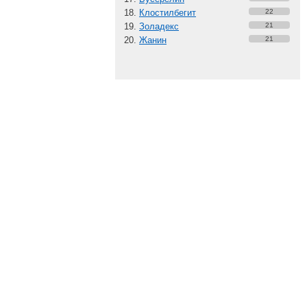
Клостилбегит
22
Золадекс
21
Жанин
21