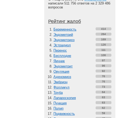
написали 511 756 ответов на 2 329 486
вопросов
Рейтинг жалоб
Беременность
414
Эндометрий
264
Эндометриоз
169
Эстрадиол
126
Перенос
111
Бесплодие
106
Яичник
97
Эндометрит
96
Овуляция
92
Аденомиоз
76
Эмбрион
76
Фолликул
73
Труба
64
Лапароскопия
63
Пункция
63
Полип
62
Подвижность
59