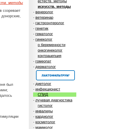
естеств. методы
ств. методы
искусств. методы
в созревает
-
венеролог
ь донорские,
-
ветеринар
-
гастроэнтеролог
-
генетик
-
гематолог
-
гинеколог
о беременности
онкогинеколог
контрацепция
-
гомеопат
-
дерматолог
-
диетолог
меня был
-
инфекционист
минг,
СПИД
удалось
-
лучевая диагностика
гистолог
-
инвалиды
стимуляции
-
кардиолог
-
косметолог
-
маммолог