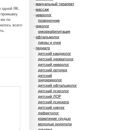
-
мануальный терапевт
и одной ЯК,
-
массаж
 промывку
-
невролог
 же по
позвоночник
чилось всего
-
онколог
ть.
онкореабилитация
-
офтальмолог
линзы и очки
-
педиатр
детский кардиолог
детский дерматолог
детский невролог
детский ортопед
детский
эндокринолог
детский офтальмолог
детский психолог
детский ЛОР
детский психиатр
детский хирург
дефектолог
кормление грудью
молодые родители
логопед