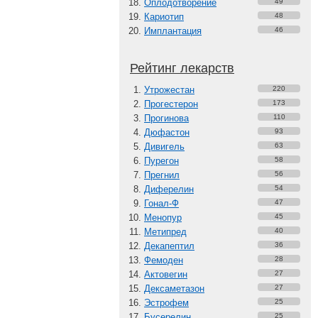
Оплодотворение
49
Кариотип
48
Имплантация
46
Рейтинг лекарств
Утрожестан
220
Прогестерон
173
Прогинова
110
Дюфастон
93
Дивигель
63
Пурегон
58
Прегнил
56
Диферелин
54
Гонал-Ф
47
Менопур
45
Метипред
40
Декапептил
36
Фемоден
28
Актовегин
27
Дексаметазон
27
Эстрофем
25
Бусерелин
25