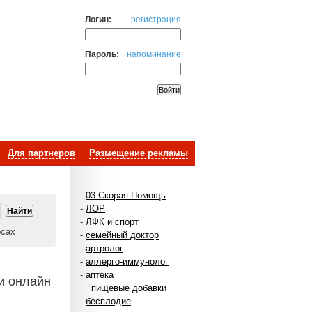
Логин:
регистрация
Пароль:
напоминание
Для партнеров
Размещение рекламы
-
03-Скорая Помощь
-
ЛОР
-
ЛФК и спорт
осах
-
семейный доктор
-
артролог
-
аллерго-иммунолог
-
аптека
ии онлайн
пищевые добавки
-
бесплодие