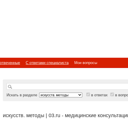
отвеченные
С ответами специалиста
Мои вопросы
Искать в разделе
в ответах
в вопр
искусств. методы | 03.ru - медицинские консультац