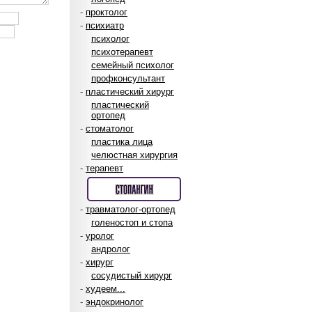
-
проктолог
-
психиатр
психолог
психотерапевт
семейный психолог
профконсультант
-
пластический хирург
пластический
ортопед
-
стоматолог
пластика лица
челюстная хирургия
-
терапевт
-
травматолог-ортопед
голеностоп и стопа
-
уролог
андролог
-
хирург
сосудистый хирург
-
худеем...
-
эндокринолог