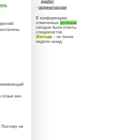
диабет
реть
-
ординаторская
В конференциях
отмеченных
зеленым
 фигнёй
сегодня были ответы
воспалены
специалистов.
Желтым
– не более
недели назад.
е заживающий
 плане вич.
. Поэтому не