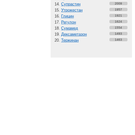
Супрастин
2009
Утрожестан
1957
Глицин
1921
Регулон
1624
Сумамед
1554
Дексаметазон
1493
Тержинан
1463