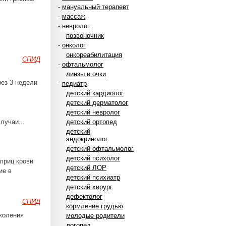
-
мануальный терапевт
-
массаж
-
невролог
позвоночник
-
онколог
онкореабилитация
СПИД
-
офтальмолог
линзы и очки
рез 3 недели
-
педиатр
детский кардиолог
детский дерматолог
детский невролог
лучаи...
детский ортопед
детский
эндокринолог
детский офтальмолог
детский психолог
шприц крови
детский ЛОР
ие в
детский психиатр
детский хирург
дефектолог
СПИД
кормление грудью
околения
молодые родители
логопед