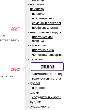
-
проктолог
-
психиатр
психолог
психотерапевт
семейный психолог
профконсультант
СПИД
-
пластический хирург
нно
пластический
 вставлялись
ортопед
-
стоматолог
пластика лица
челюстная хирургия
-
терапевт
СПИД
-
травматолог-ортопед
икулит на
голеностоп и стопа
ь,
-
уролог
андролог
-
хирург
сосудистый хирург
-
худеем...
-
эндокринолог