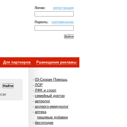
Логин:
регистрация
Пароль:
напоминание
Для партнеров
Размещение рекламы
-
03-Скорая Помощь
-
ЛОР
-
ЛФК и спорт
осах
-
семейный доктор
-
артролог
-
аллерго-иммунолог
-
аптека
пищевые добавки
-
бесплодие