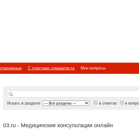
отвеченные
С ответами специалиста
Мои вопросы
Искать в разделе
в ответах
в вопр
03.ru - Медицинские консультации онлайн