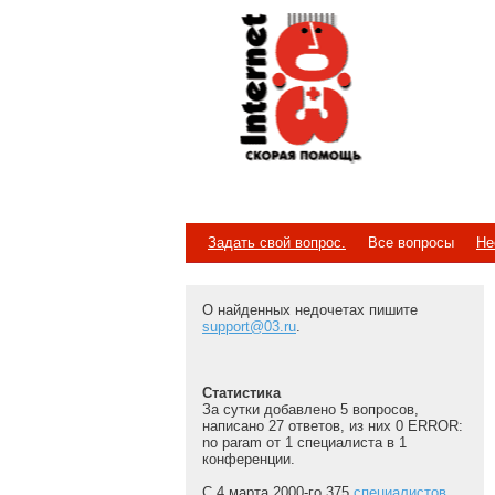
Internet
Скорая помощь
Задать свой вопрос.
Все вопросы
Не
О найденных недочетах пишите
support@03.ru
.
Статистика
За сутки добавлено 5 вопросов,
написано 27 ответов, из них 0 ERROR:
no param от 1 специалиста в 1
конференции.
С 4 марта 2000-го 375
специалистов