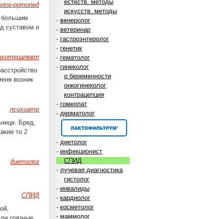
естеств. методы
лог-ортопед
искусств. методы
у большим
-
венеролог
од суставом и
-
ветеринар
-
гастроэнтеролог
-
генетик
ихотерапевт
-
гематолог
-
гинеколог
расстройство
о беременности
меня возник
онкогинеколог
контрацепция
-
гомеопат
психиатр
-
дерматолог
нице. Бред,
акие то 2
-
диетолог
-
инфекционист
СПИД
диетолог
-
лучевая диагностика
гистолог
-
инвалиды
СПИД
-
кардиолог
-
косметолог
ой,
-
маммолог
али грязные