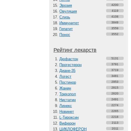
Эрозия
4200
Овуляция
4119
Слизь
4108
Иммунитет
3849
Гепатит
3559
Понос
3552
Рейтинг лекарств
Дюфастон
5131
Прогестерон
3791
Диане-35
3719
Логест
3481
Постинор
2953
Жанин
2815
Трихопол
2620
Нистатин
2491
Линекс
2274
Новинет
2265
L-Тироксин
2218
Виферон
2113
ЦИКЛОФЕРОН
2011