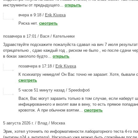
инструменты от предыдущего…
открыть
вчера в 9:18 /
Erik Kivexa
Риска нет.
смотреть
позавчера в 17:01 / Вася / Кательники
Здравствуйте подскажите пожалуйста сдавал на вич 7 июля результат
отрицательно , сдаю каждый год , риском не было , но после сдачи че
в боках закололо будто…
открыть
позавчера в 17:18 /
Erik Kivexa
К психиатру немедля! Он Вас точно не заразит. Хотя, бывали с
смотреть
5 часов 51 минуту назад / Speedофоб
Вася, Вас могут заразить только в том случае, если наберут 
инфицированного и вколят вам в вену, то есть прямое попадан
кровоток. А при обычном взятии…
смотреть
5 августа 2026 г. / Влад / Москва
Эрик, хотел уточнить по информативности лабораторного теста 4-го п
(антиген p24 + антитела). Насколько уже можно быть спокойным после