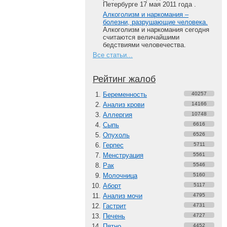
Петербурге 17 мая 2011 года .
Алкоголизм и наркомания –
болезни, разрушающие человека.
Алкоголизм и наркомания сегодня
считаются величайшими
бедствиями человечества.
Все статьи...
Рейтинг жалоб
Беременность
40257
Анализ крови
14166
Аллергия
10748
Сыпь
6616
Опухоль
6526
Герпес
5711
Менструация
5561
Рак
5546
Молочница
5160
Аборт
5117
Анализ мочи
4795
Гастрит
4731
Печень
4727
Пятно
4452