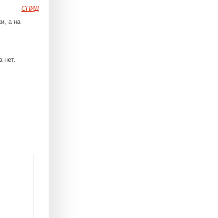
СПИД
и, а на
 нет.