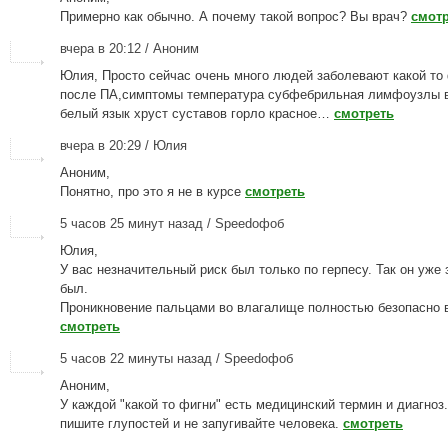
Примерно как обычно. А почему такой вопрос? Вы врач?
смот
вчера в 20:12 / Аноним
Юлия, Просто сейчас очень много людей заболевают какой то
после ПА,симптомы температура субфебрильная лимфоузлы 
белый язык хруст суставов горло красное…
смотреть
вчера в 20:29 / Юлия
Аноним,
Понятно, про это я не в курсе
смотреть
5 часов 25 минут назад / Speedофоб
Юлия,
У вас незначительный риск был только по герпесу. Так он уж
был.
Проникновение пальцами во влагалище полностью безопасно в
смотреть
5 часов 22 минуты назад / Speedофоб
Аноним,
У каждой "какой то фигни" есть медицинский термин и диагноз
пишите глупостей и не запугивайте человека.
смотреть