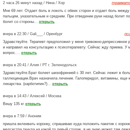
2 часа 26 минут назад / Нина / Хор
травмато
Мне 69 лет. Отдает боль в локоть с обеих сторон и отдает боль межд
пальцем, указательным и средним. При отведении руки назад болит п
болит со стороны…
открыть
вчера в 22:30 / Gali___ / Оренбург
пс
Здравствуйте. Терапевт предположил у меня тревожно-депрессивное 
и направил на консультацию к психотерапевту. Сейчас жду приема. У 
вопрос.…
открыть
вчера в 20:41 / Алия / РТ г. Зеленодольск
Здравствуйте.Брат болеет шизофренией с 30 лет. Сейчас лежит в боль
галлюцинации.Врач назначила лечение. Галоперидол, витамины, еще к
лекарства. (карботипин?)…
открыть
вчера в 14:43 / Алексей / Москва
Вешу 135 кг
открыть
вчера в 7:59 / Аноним
пришла вклеивать коронку, спрашиваю куда положить пакетик с коронк
медсестра ткнула на какой то левый столик, я не знаю может там леж