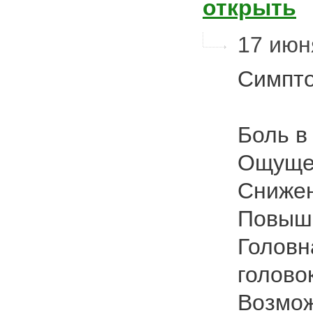
открыть
17 июн
Симпто
Боль в
Ощущен
Снижен
Повыш
Головн
голово
Возмож