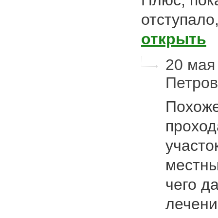
Плюс, пок
отступало
открыть
20 мая 
Петро
Похоже
проход
участо
местны
чего д
лечени