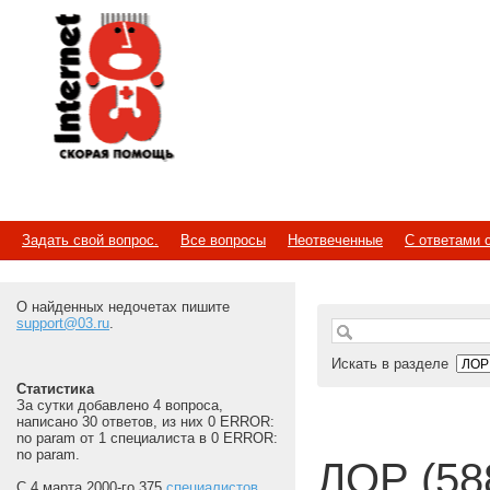
Internet
Скорая помощь
Задать свой вопрос.
Все вопросы
Неотвеченные
С ответами 
О найденных недочетах пишите
support@03.ru
.
Искать в разделе
Статистика
За сутки добавлено 4 вопроса,
написано 30 ответов, из них 0 ERROR:
no param от 1 специалиста в 0 ERROR:
no param.
ЛОР (58
С 4 марта 2000-го 375
специалистов