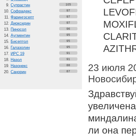
CEFEP
Супрастин
105
LEVOF
Софрадекс
97
Фарингосепт
97
МОХІF
Диоксидин
97
Пиносол
96
CLARI
Аугментин
95
Бисептол
95
AZIT
Галазолин
95
ИРС 19
91
Назол
91
23 июля 20
Назонекс
88
Санорин
87
Новосиби
Здравству
увеличена
миндалина
ли она пе