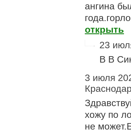
ангина был
года.горл
открыть
23 июля
В В Си
3 июля 202
Краснода
Здравству
хожу по л
не может.