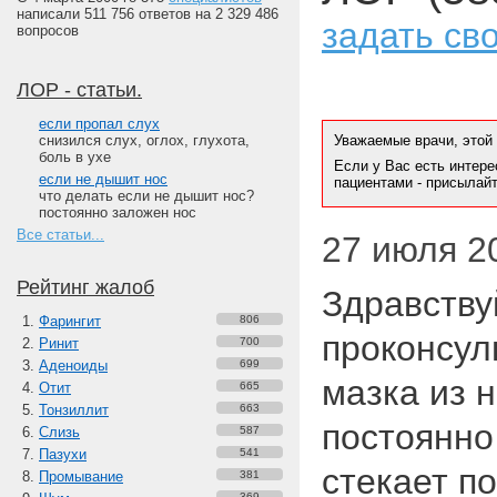
написали 511 756 ответов на 2 329 486
задать св
вопросов
ЛОР - статьи.
если пропал слух
снизился слух, оглох, глухота,
Уважаемые врачи, этой
боль в ухе
Если у Вас есть интере
если не дышит нос
пациентами - присылай
что делать если не дышит нос?
постоянно заложен нос
Все статьи...
27 июля 20
Рейтинг жалоб
Здравству
Фарингит
806
проконсул
Ринит
700
Аденоиды
699
мазка из н
Отит
665
Тонзиллит
663
постоянно
Слизь
587
Пазухи
541
стекает по
Промывание
381
369