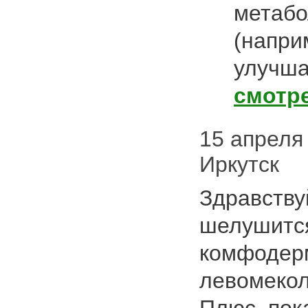
метабо
(напри
улучш
смотр
15 апреля 2
Иркутск
Здравству
шелушится
комфодер
левомекол