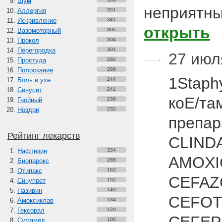
Шум
неприятн
Аллергия
351
Искривление
341
открыть
Вазомоторный
306
Прокол
304
Перегородка
301
27 июля
Простуда
292
Полоскание
289
1Staph
Боль в ухе
244
Синусит
241
коЕ/та
Гнойный
238
Ноздри
232
препар
Рейтинг лекарств
CLIND
Нафтизин
334
AMOXI
Биопарокс
288
Отипакс
162
CEFAZ
Синупрет
152
Називин
149
СЕFОТ
Амоксиклав
134
Гексорал
120
Сумамед
106