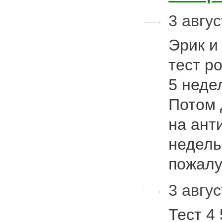
3 авгус
Эрик и
тест ро
5 неде
Потом 
на ант
недель
пожал
3 авгус
Тест 4 