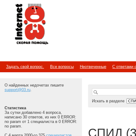
Internet
Скорая помощь
Задать свой вопрос.
Все вопросы
Неотвеченные
С ответами 
О найденных недочетах пишите
support@03.ru
.
Искать в разделе
Статистика
За сутки добавлено 4 вопроса,
написано 30 ответов, из них 0 ERROR:
no param от 1 специалиста в 0 ERROR:
no param.
СПИД (3
С 4 марта 2000-го 375
специалистов