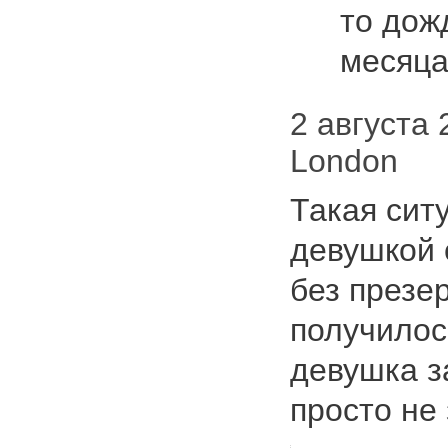
то дож
месяц
2 августа 
London
Такая сит
девушкой 
без презе
получилос
девушка з
просто н