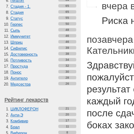
Гепатит
вчера в
Стадия - 1.
65
Стадия
65
Риска 
Статус
55
Герпес
50
Сыпь
48
Иммунитет
46
позавчера 
Шприц
46
Кательник
Сифилис
39
Достоверность
38
Потливость
34
Здравству
Простуда
32
Понос
30
пожалуйст
Антитело
28
Медсестра
26
результат
каждый год
Рейтинг лекарств
ЦИКЛОФЕРОН
21
после сда
Анти-Э
20
Комбивир
17
боках зак
Брал
11
Виферон
8