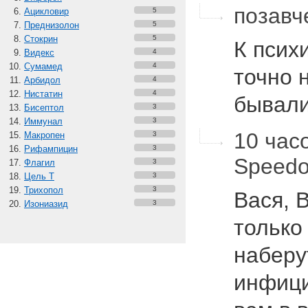
позавч
Ацикловир
5
Преднизолон
5
Стокрин
5
К псих
Видекс
4
Сумамед
4
точно н
Арбидол
4
Нистатин
4
бывали
Бисептол
3
Иммунал
3
10 час
Макропен
3
Рифампицин
3
Speed
Флагил
3
Цель Т
3
Трихопол
3
Вася, 
Изониазид
3
только
наберу
инфици