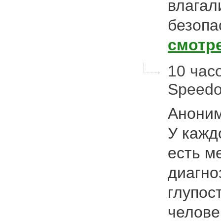
влагал
безопа
смотр
10 час
Speed
Аноним
У кажд
есть м
диагно
глупос
челове