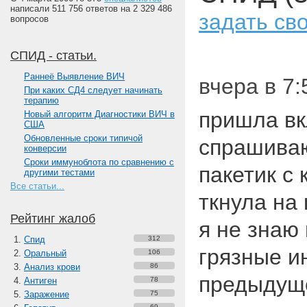
написали 511 756 ответов на 2 329 486
задать св
вопросов
СПИД - статьи.
Paннеё Выявление ВИЧ
вчера в 7:
При каких СД4 следует начинать
терапию
пришла вк
Новый алгоритм Диагностики ВИЧ в
США
Обновленные сроки типичой
спрашиваю
конверсии
Сроки иммуноблота по сравнению с
пакетик с
другими тестами
Все статьи...
ткнула на 
Рейтинг жалоб
я не знаю
Спид
312
грязные и
Оральный
106
Анализ крови
86
предыду
Антиген
78
Заражение
75
69