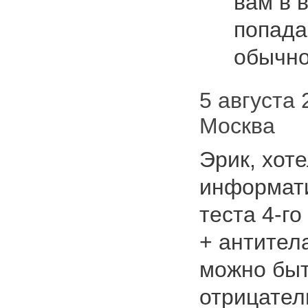
вам в 
попада
обычн
5 августа 2
Москва
Эрик, хоте
информати
теста 4-го
+ антител
можно быт
отрицател