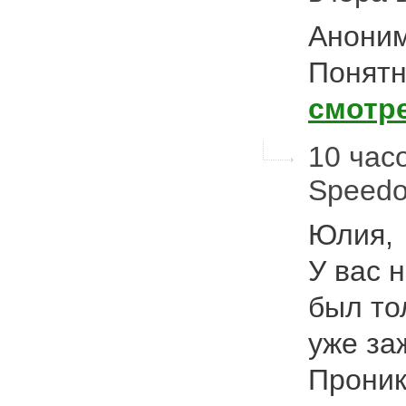
Аноним
Понятно
смотр
10 час
Speed
Юлия,
У вас 
был тол
уже за
Проник