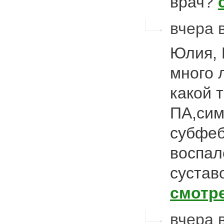
врач?
вчера 
Юлия, 
много 
какой 
ПА,сим
субфе
воспал
сустав
смотр
вчера 