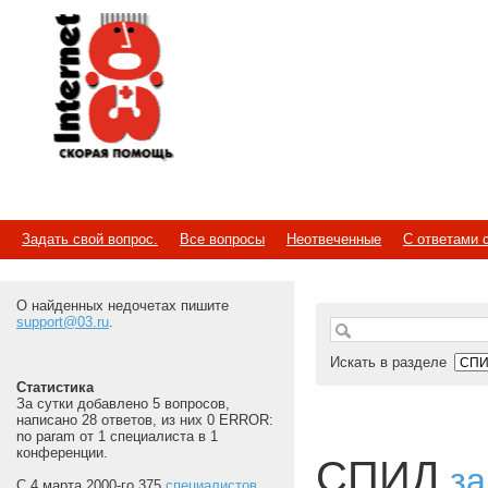
Internet
Скорая помощь
Задать свой вопрос.
Все вопросы
Неотвеченные
С ответами 
О найденных недочетах пишите
support@03.ru
.
Искать в разделе
Статистика
За сутки добавлено 5 вопросов,
написано 28 ответов, из них 0 ERROR:
no param от 1 специалиста в 1
конференции.
СПИД
за
С 4 марта 2000-го 375
специалистов