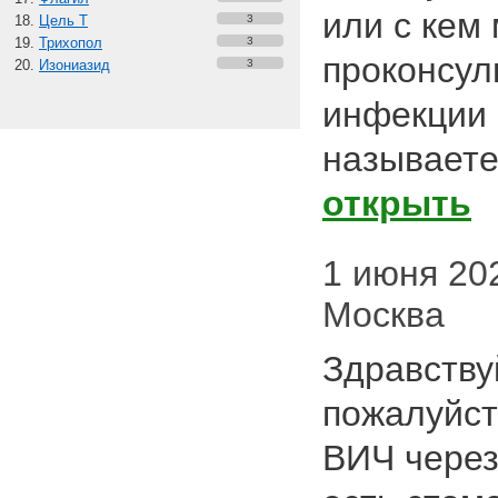
или с кем
Цель Т
3
Трихопол
3
проконсул
Изониазид
3
инфекции 
называет
открыть
1 июня 202
Москва
Здравству
пожалуйст
ВИЧ через