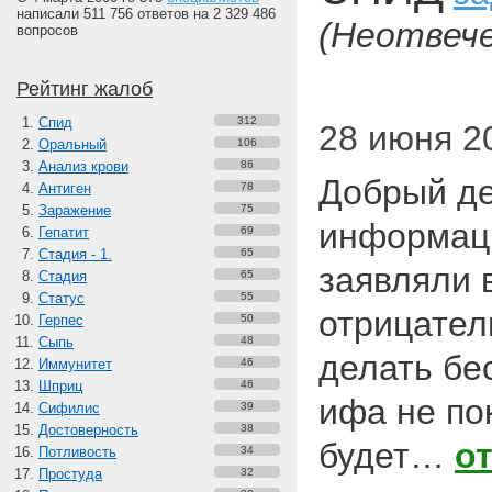
написали 511 756 ответов на 2 329 486
(Неотвеч
вопросов
Рейтинг жалоб
Спид
312
28 июня 20
Оральный
106
Анализ крови
86
Добрый де
Антиген
78
Заражение
75
информаци
Гепатит
69
Стадия - 1.
65
заявляли в
Стадия
65
Статус
55
отрицател
Герпес
50
Сыпь
48
делать бе
Иммунитет
46
Шприц
46
ифа не пок
Сифилис
39
Достоверность
38
будет…
о
Потливость
34
Простуда
32