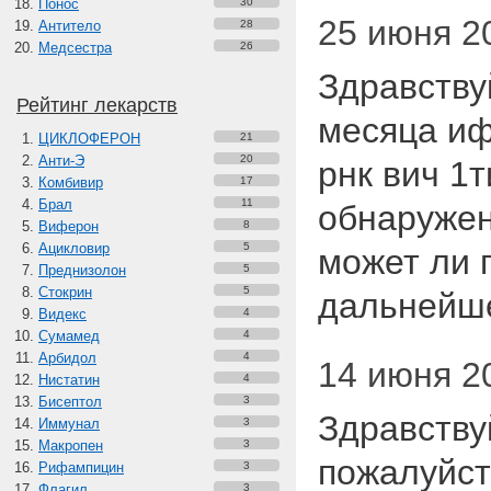
Понос
30
25 июня 20
Антитело
28
Медсестра
26
Здравствуй
Рейтинг лекарств
месяца иф
ЦИКЛОФЕРОН
21
Анти-Э
20
рнк вич 1
Комбивир
17
Брал
11
обнаружен
Виферон
8
Ацикловир
5
может ли 
Преднизолон
5
Стокрин
5
дальней
Видекс
4
Сумамед
4
Арбидол
4
14 июня 20
Нистатин
4
Бисептол
3
Здравству
Иммунал
3
Макропен
3
пожалуйст
Рифампицин
3
Флагил
3