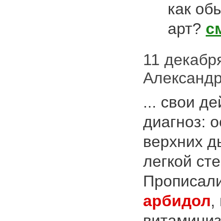
как об
арт?
с
11 декабря
Александр
... свои д
диагноз: 
верхних д
легкой ст
Прописали
арбидол
,
витаминиз