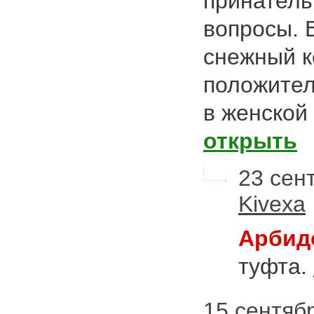
принатель
вопросы. 
снежный к
положител
в женской
открыть
23 сент
Kivexa
Арбид
туфта.
15 сентябр