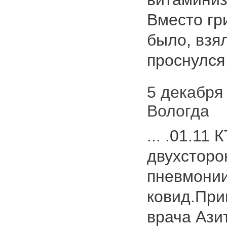
Вместо гри
было, взя
проснулся 
5 декабря 
Вологда
... .01.11
двухсторо
пневмонии
ковид.При
врача Ази