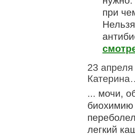
нужно
при че
Нельзя
антиби
смотр
23 апреля 
Катерина…
... мочи, 
биохимию 
переболел
легкий ка