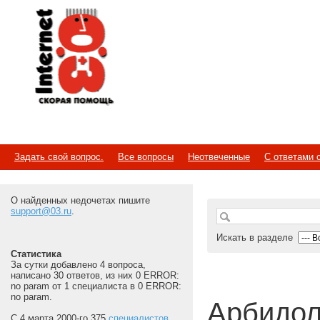
Internet
Скорая помощь
Задать свой вопрос.
Все вопросы
Неотвеченные
С ответами 
О найденных недочетах пишите
support@03.ru
.
Искать в разделе
Статистика
За сутки добавлено 4 вопроса,
написано 30 ответов, из них 0 ERROR:
no param от 1 специалиста в 0 ERROR:
no param.
Арбидо
С 4 марта 2000-го 375
специалистов