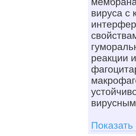
мембрана
вируса с 
интерфе
свойства
гумораль
реакции 
фагоцита
макрофаг
устойчиво
вирусным
Показать