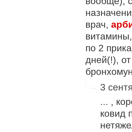
вообще), 
назначени
врач,
арб
витамины,
по 2 прика
дней(!), о
бронхомун
3 сентя
... , к
ковид 
нетяже