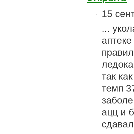
15 сент
... уко
аптеке
правил
ледока
так ка
темп 3
заболе
ацц и 
сдавал