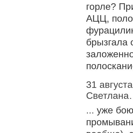
горле? П
АЦЦ, поло
фурацилин
брызгала 
заложенно
полоскани
31 августа 
Светлана…
... уже бо
промывани