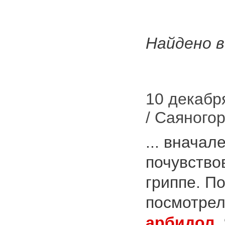
Найдено в
10 декабря
/ Саяногор
... вначал
почувство
гриппе. П
посмотрел
арбидол
.