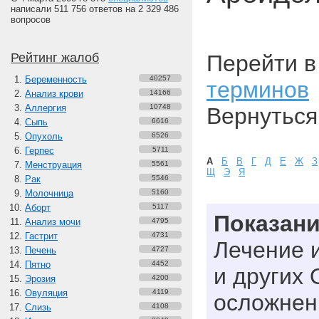
написали 511 756 ответов на 2 329 486
вопросов
Рейтинг жалоб
Перейти 
Беременность
40257
терминов
Анализ крови
14166
Аллергия
10748
Вернуться
Сыпь
6616
Опухоль
6526
Герпес
5711
А
Б
В
Г
Д
Е
Ж
З
Менструация
5561
Щ
Э
Я
Рак
5546
Молочница
5160
Аборт
5117
Показан
Анализ мочи
4795
Гастрит
4731
Лечение 
Печень
4727
Пятно
4452
и других 
Эрозия
4200
Овуляция
4119
осложнен
Слизь
4108