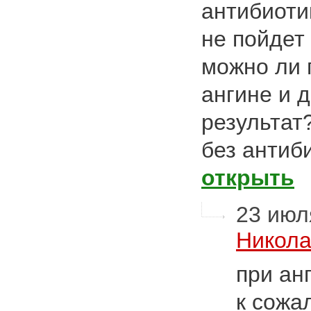
антибиоти
не пойдет
можно ли 
ангине и 
результат
без антиб
открыть
23 июля
Никола
при ан
к сожа