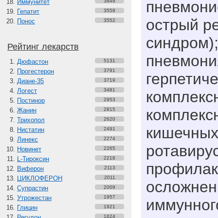
Иммунитет
3849
пневмони
Гепатит
3559
острый р
Понос
3552
синдром);
Рейтинг лекарств
пневмони
Дюфастон
5131
Прогестерон
3791
герпетиче
Диане-35
3719
Логест
3481
комплексн
Постинор
2953
комплекс
Жанин
2815
Трихопол
2620
кишечных
Нистатин
2491
Линекс
2274
ротавирус
Новинет
2265
L-Тироксин
2218
профилак
Виферон
2113
ЦИКЛОФЕРОН
2011
осложнен
Супрастин
2009
Утрожестан
1957
иммунного
Глицин
1921
Регулон
1624