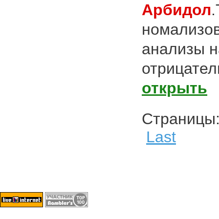
Арбидол
номализов
анализы н
отрицатель
открыть
Страниц
Last