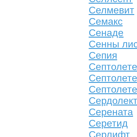
Селмевит
Семакс
Сенаде
Сенны ли
Сепия
Септолет
Септолете
Септолете
Сердолек
Серената
Серетид
Серлифт