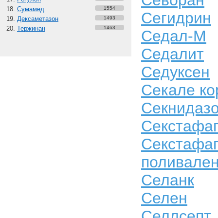
Севоран
Сумамед
1554
Сегидрин
Дексаметазон
1493
Тержинан
1463
Седал-М
Седалит
Седуксен
Секале ко
Секнидаз
Секстафа
Секстафаг
поливале
Селанк
Селен
Селлсепт