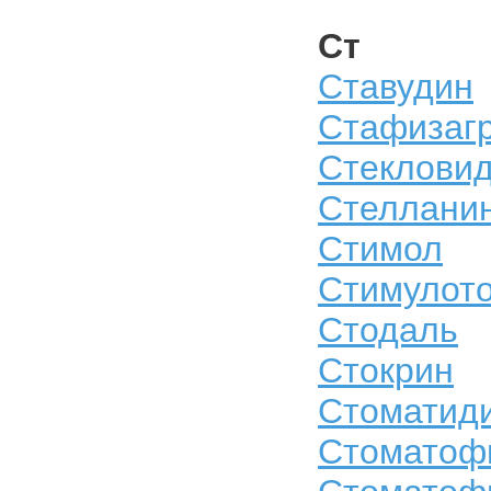
Ст
Ставудин
Стафизаг
Стекловид
Стеллани
Стимол
Стимулот
Стодаль
Стокрин
Стоматид
Стоматоф