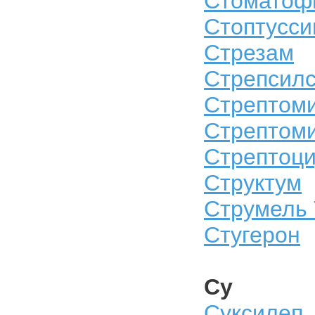
Стоматоф
Стоптусси
Стрезам
Стрепсил
Стрептом
Стрептом
Стрептоц
Структум
Струмель
Стугерон
Су
Суксилеп