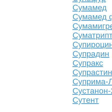
Сумамед
Сумамед 
Сумамигр
Суматрип
Супироци
Супрадин
Супракс
Супрасти
Суприма-
Сустанон-
Сутент