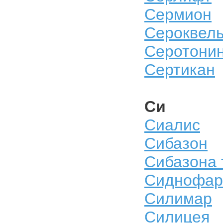
Сермион
Сероквел
Серотони
Сертикан
Си
Сиалис
Сибазон
Сибазона 
Сиднофа
Силимар
Силицея