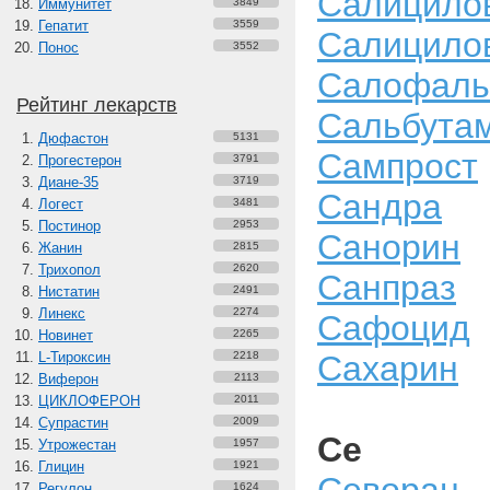
Салицило
Иммунитет
3849
Гепатит
3559
Салицилов
Понос
3552
Салофаль
Рейтинг лекарств
Сальбута
Дюфастон
5131
Сампрост
Прогестерон
3791
Диане-35
3719
Сандра
Логест
3481
Постинор
2953
Санорин
Жанин
2815
Трихопол
2620
Санпраз
Нистатин
2491
Линекс
2274
Сафоцид
Новинет
2265
L-Тироксин
2218
Сахарин
Виферон
2113
ЦИКЛОФЕРОН
2011
Супрастин
2009
Се
Утрожестан
1957
Глицин
1921
Регулон
1624