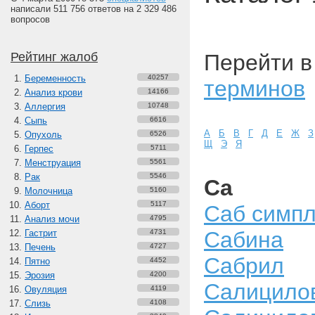
написали 511 756 ответов на 2 329 486
вопросов
Рейтинг жалоб
Перейти 
Беременность
40257
терминов
Анализ крови
14166
Аллергия
10748
Сыпь
6616
А
Б
В
Г
Д
Е
Ж
З
Опухоль
6526
Щ
Э
Я
Герпес
5711
Менструация
5561
Рак
5546
Са
Молочница
5160
Аборт
5117
Саб симпл
Анализ мочи
4795
Сабина
Гастрит
4731
Печень
4727
Сабрил
Пятно
4452
Эрозия
4200
Салицилов
Овуляция
4119
Слизь
4108