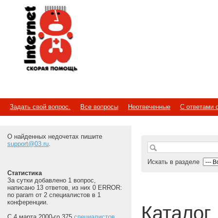
Internet
Скорая помощь
Задать свой вопрос.
Все вопросы
Неотвеченные
С ответами 
О найденных недочетах пишите
support@03.ru
.
Искать в разделе
Статистика
За сутки добавлено 1 вопрос,
написано 13 ответов, из них 0 ERROR:
no param от 2 специалистов в 1
конференции.
Каталог
С 4 марта 2000-го 375
специалистов