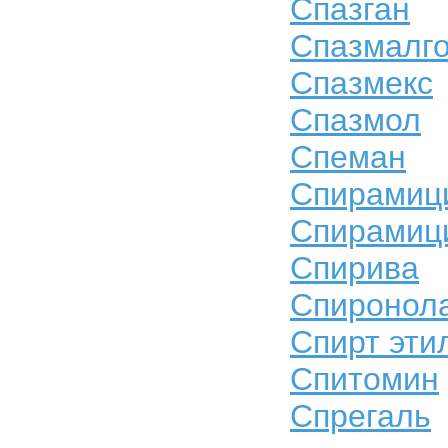
Спазган
Спазмалг
Спазмекс
Спазмол
Спеман
Спирамиц
Спирамиц
Спирива
Спиронол
Спирт эти
Спитомин
Спрегаль