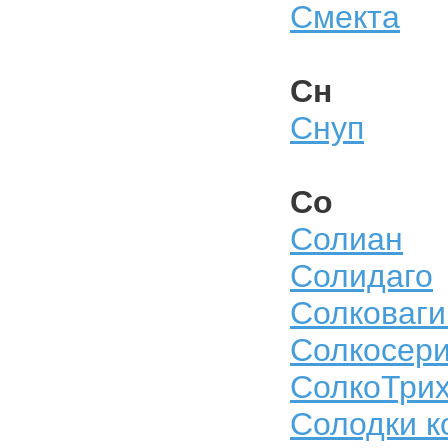
Смекта
Сн
Снуп
Со
Солиан
Солидаго
Солковаги
Солкосер
СолкоТрих
Солодки к