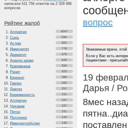
написали 511 756 ответов на 2 329 486
сообщен
вопросов
вопрос
Рейтинг жалоб
Аллергия
4047
Сыпь
836
Астма
825
Иммунитет
778
Уважаемые врачи, этой
Дерматит
679
Если у Вас есть интере
пациентами - присылай
Анализ крови
628
Крапивница
556
Ринит
423
19 февраля
Бронхит
398
Герпес
260
Дарья / Р
Диатез
251
Беременность
231
8мес наза
Аллерген
222
Чихание
197
пятна..диа
Пятно
151
Поллиноз
143
поставлен
Иммуноглобулин
139