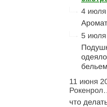
4 июля 
Арома
5 июля 
Подушк
одеяло
белье
11 июня 20
Рокенрол…
что делат