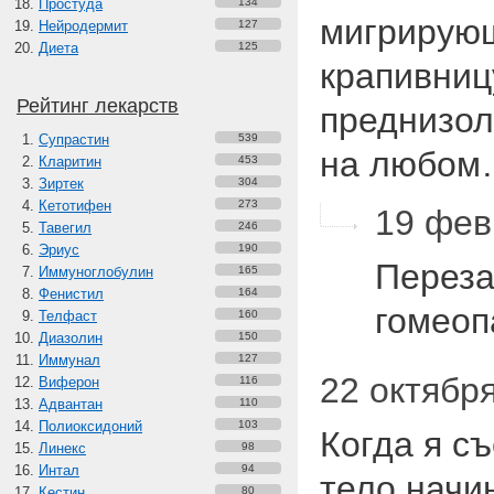
Простуда
134
мигрирую
Нейродермит
127
Диета
125
крапивниц
Рейтинг лекарств
преднизол
Супрастин
539
на любо
Кларитин
453
Зиртек
304
Кетотифен
273
19 фев
Тавегил
246
Эриус
190
Переза
Иммуноглобулин
165
Фенистил
164
гомеоп
Телфаст
160
Диазолин
150
Иммунал
127
22 октября
Виферон
116
Адвантан
110
Полиоксидоний
103
Когда я с
Линекс
98
Интал
94
тело начи
Кестин
80