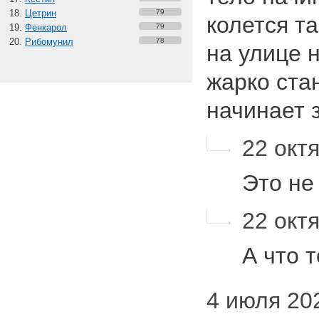
Цетрин
79
колется та
Фенкарол
79
Рибомунил
78
на улице 
жарко ста
начинает 
22 октя
Это не
22 октя
А что 
4 июля 202