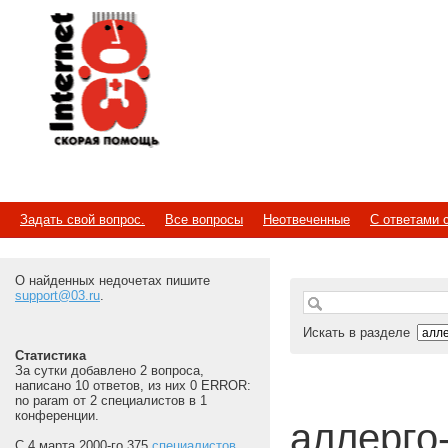
Internet
Скорая помощь
Задать свой вопрос.
Все вопросы
Неотвеченные
С ответами 
О найденных недочетах пишите
support@03.ru
.
Искать в разделе
Статистика
За сутки добавлено 2 вопроса,
написано 10 ответов, из них 0 ERROR:
no param от 2 специалистов в 1
конференции.
аллерго
С 4 марта 2000-го 375
специалистов