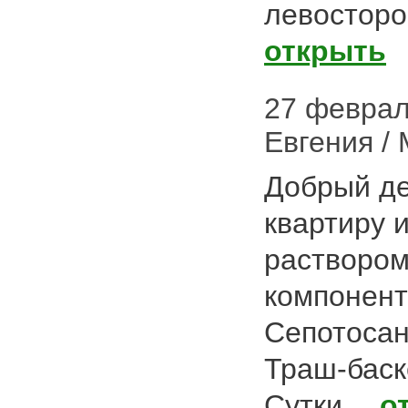
левостор
открыть
27 февраля
Евгения /
Добрый де
квартиру 
раствором
компонент
Сепотосан
Траш-баск
Сутки…
о