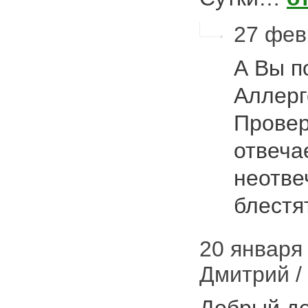
27 фев
А Вы п
Аллерг
Провер
отвеча
неотве
блестя
20 января 
Дмитрий /