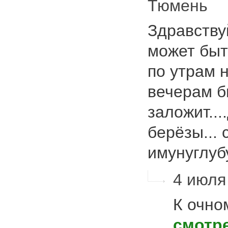
Тюмень
Здравству
может быт
по утрам н
вечерам б
заложит..
берёзы... 
имунуглу
4 июля 
К очно
смотр