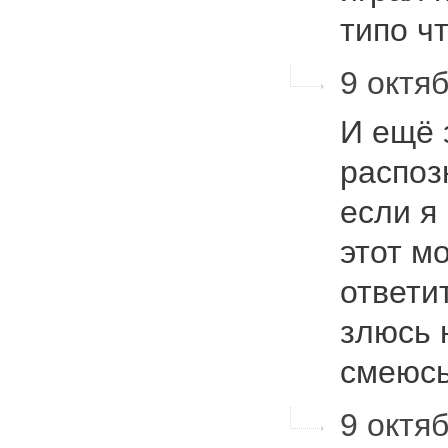
типо 
9 октяб
И ещё 
распоз
если я 
этот м
ответит
злюсь 
смею
9 октяб