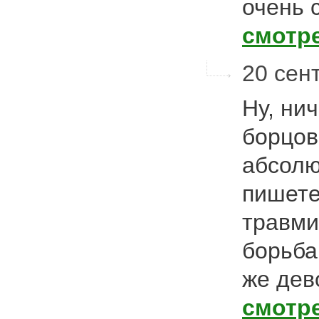
очень 
смотр
20 сент
Ну, ни
борцов
абсолю
пишете
травми
борьба
же дев
смотр