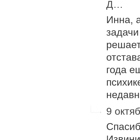
Д…
Инна, 
задачи
решает
отстав
года е
психик
недав
9 октяб
Спасиб
Извини