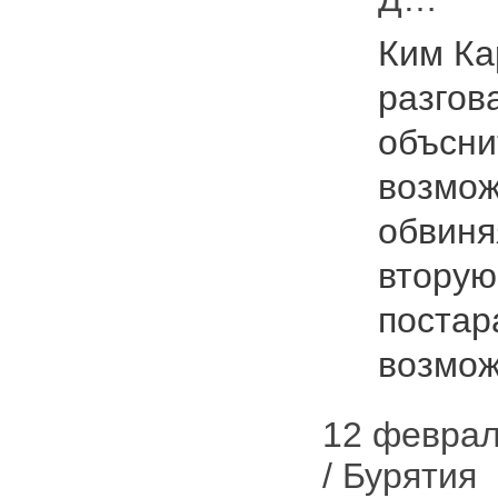
Ким К
разгов
объсни
возмож
обвиня
вторую
постар
возмо
12 февраля
/ Бурятия