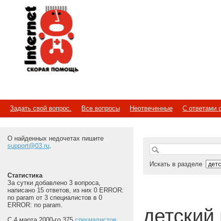
Internet
Скорая помощь
Задать свой вопрос.
Все вопросы
Неотвеченные
С ответами 
О найденных недочетах пишите
support@03.ru
.
Искать в разделе
Статистика
За сутки добавлено 3 вопроса,
написано 15 ответов, из них 0 ERROR:
no param от 3 специалистов в 0
ERROR: no param.
детский 
С 4 марта 2000-го 375
специалистов