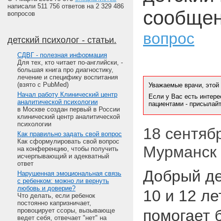
написали 511 756 ответов на 2 329 486
сообщен
вопросов
вопрос
детский психолог - статьи.
CДВГ - полезная информация
Для тех, кто читает по-английски, -
большая книга про диагностику,
лечение и специфику воспитания
(взято c PubMed)
Уважаемые врачи, этой
Начал работу Клинический центр
Если у Вас есть интере
аналитической психологии
пациентами - присылай
в Москве создан первый в России
клинический центр аналитической
психологии
18 сентябр
Как правильно задать свой вопрос
Как сформулировать свой вопрос
Мурманск
на конференцию, чтобы получить
исчерпывающий и адекватный
ответ
Добрый де
Нарушенная эмоциональная связь
с ребенком: можно ли вернуть
любовь и доверие?
10 и 12 ле
Что делать, если ребенок
постоянно капризничает,
провоцирует ссоры, вызывающе
помогает 
ведет себя, отвечает "нет" на