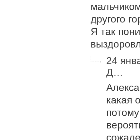
мальчиком
другого го
Я так пон
выздоров
24 янв
Д…
Алекса
какая 
потому
вероят
сожале