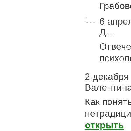
Грабо
6 апре
Д…
Отвече
психол
2 декабря 
Валентин
Как понять
нетрадици
открыть