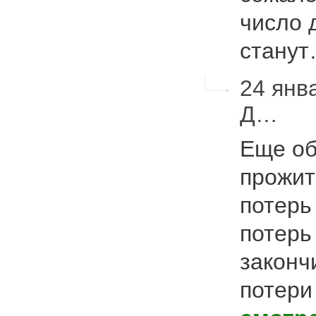
число 
стану
24 янв
Д…
Еще об
прожит
потерь 
потерь
законч
потери 