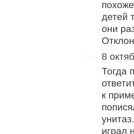
похоже
детей 
они ра
Откло
8 октяб
Тогда 
ответи
к прим
попися
унитаз
играл 