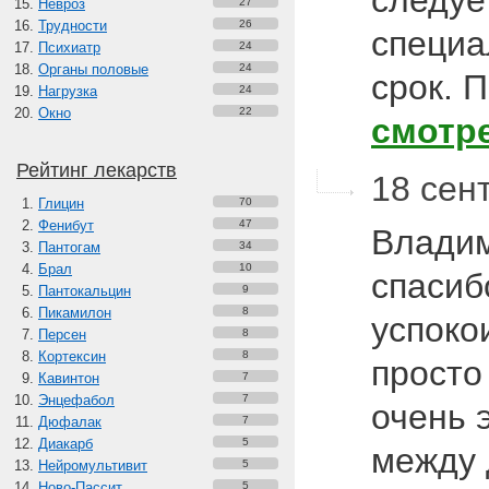
следуе
Невроз
27
Трудности
26
специа
Психиатр
24
Органы половые
24
срок. 
Нагрузка
24
Окно
22
смотр
Рейтинг лекарств
18 сент
Глицин
70
Фенибут
47
Владим
Пантогам
34
Брал
10
спасиб
Пантокальцин
9
Пикамилон
8
успоко
Персен
8
Кортексин
8
просто
Кавинтон
7
Энцефабол
7
очень 
Дюфалак
7
Диакарб
5
между 
Нейромультивит
5
Ново-Пассит
5