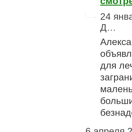
смотр
24 янв
Д…
Алекса
объявл
для ле
загран
малень
больши
безна
6 апреля 2