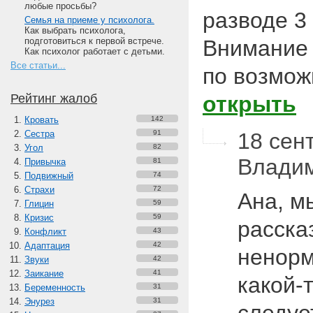
любые просьбы?
разводе 3 
Семья на приеме у психолога.
Как выбрать психолога,
подготовиться к первой встрече.
Внимание 
Как психолог работает с детьми.
Все статьи...
по возмож
Рейтинг жалоб
открыть
Кровать
142
Сестра
91
18 сент
Угол
82
Влади
Привычка
81
Подвижный
74
Страхи
72
Ана, м
Глицин
59
Кризис
59
расска
Конфликт
43
Адаптация
42
ненорм
Звуки
42
Заикание
41
какой-
Беременность
31
Энурез
31