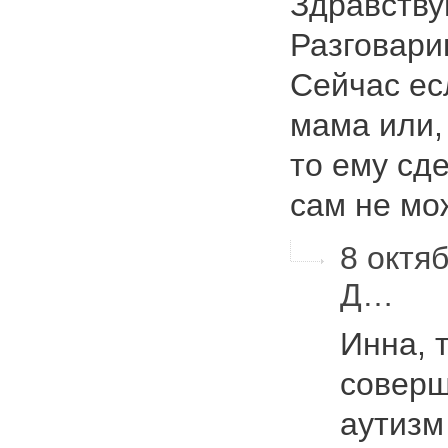
Здравствуй
Разговарив
Сейчас ес
мама или, 
то ему сде
сам не мо
8 октяб
Д…
Инна, 
соверш
аутизм