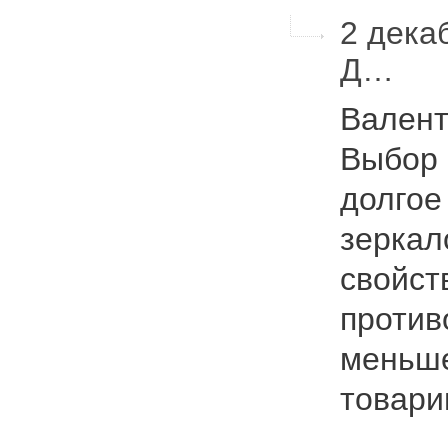
2 дека
Д…
Валент
Выбор 
долгое
зеркал
свойст
против
меньше
товар