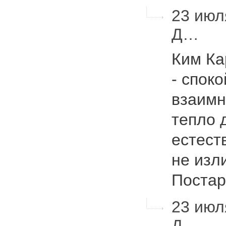
23 июл
Д…
Ким Ка
- спок
взаимн
тепло 
естест
не изл
Поста
23 июл
Д…