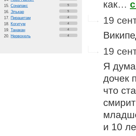
как…
с
Сонапакс
5
Элькар
5
19 сент
Пирацетам
4
Когитум
4
Танакан
4
Викип
Нервохель
4
19 сен
Я дума
дочек 
что ст
смирит
младше
и 10 ле