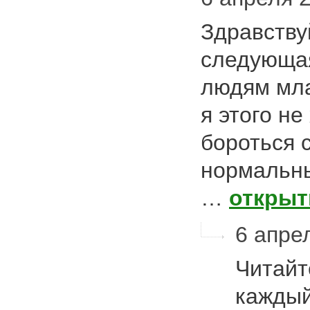
Здравству
следующая
людям мла
я этого не
бороться с
нормальны
…
открыт
6 апрел
Читайт
каждый