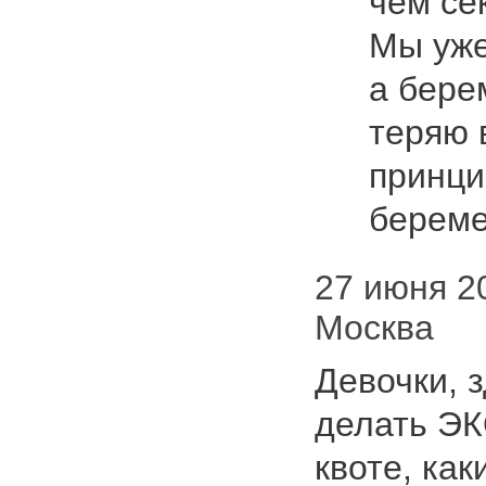
чем се
Мы уже
а бере
теряю в
принци
берем
27 июня 202
Москва
Девочки, 
делать ЭК
квоте, ка