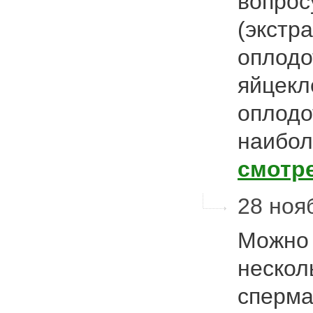
вопрос
(экстр
оплодо
яйцекл
оплодо
наибо
смотр
28 нояб
Можно 
нескол
сперма