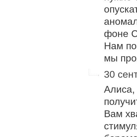
опуска
аномал
фоне С
Нам по
мы пр
30 сент
Алиса,
получи
Вам хв
стимул