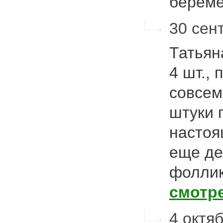
берем
30 сент
Татьян
4 шт., 
совсем
штуки 
настоя
еще де
фоллик
смотр
4 октяб