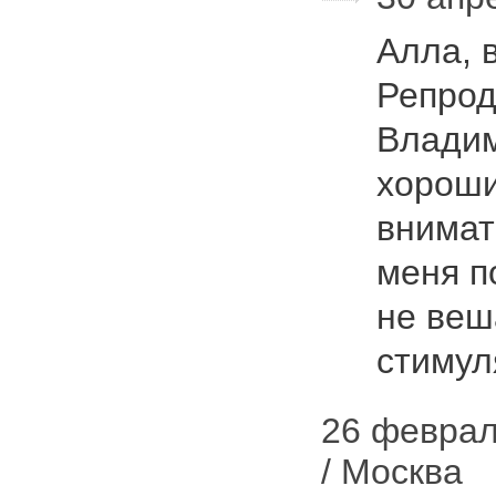
Алла, 
Репрод
Владим
хороши
внимат
меня п
не веш
стиму
26 февраля
/ Москва