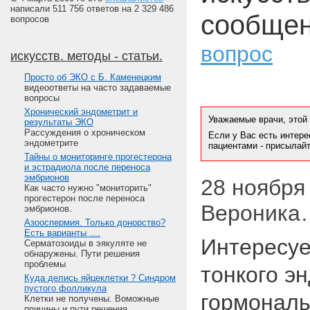
написали 511 756 ответов на 2 329 486
сообщен
вопросов
вопрос
искусств. методы - статьи.
Просто об ЭКО с Б. Каменецким
видеоответы на часто задаваемые
вопросы
Хронический эндометрит и
Уважаемые врачи, этой
результаты ЭКО
Рассуждения о хроническом
Если у Вас есть интере
эндометрите
пациентами - присылай
Тайны о мониторинге прогестерона
и эстрадиола после переноса
эмбрионов
28 ноября 
Как часто нужно "мониторить"
прогестерон после переноса
Вероника
эмбрионов.
Азооспермия. Только донорство?
Есть варианты ....
Интересуе
Серматозоиды в эякуляте не
обнаружены. Пути решения
проблемы
тонкого э
Куда делись яйцеклетки ? Синдром
пустого фолликула
гормональ
Клетки не получены. Воможные
причины и пути решения