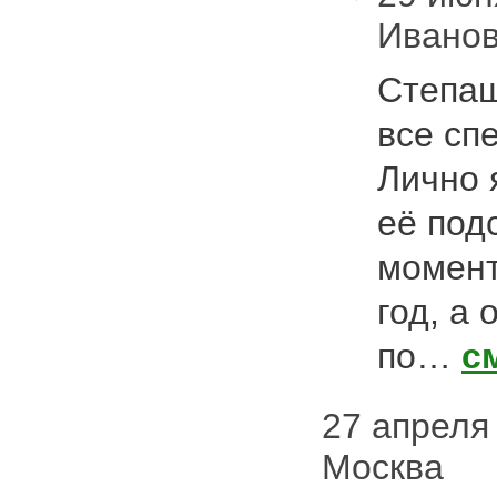
Ивано
Степаш
все сп
Лично 
её подс
момент
год, а 
по…
с
27 апреля 
Москва