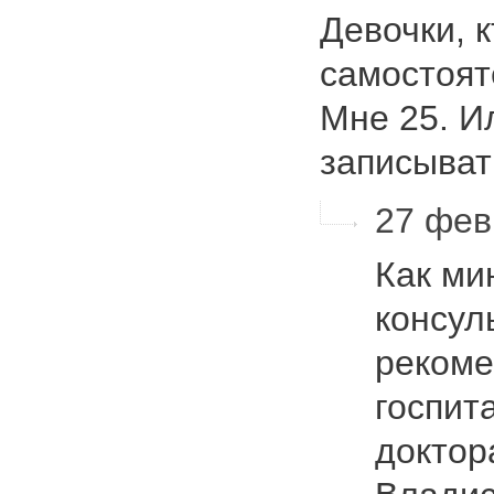
Девочки, 
самостоят
Мне 25. И
записыва
27 фев
Как ми
консул
рекоме
госпит
доктор