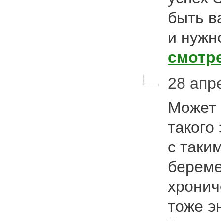
быть в
и нужн
смотр
28 апре
Может 
такого
с таки
береме
хронич
тоже э