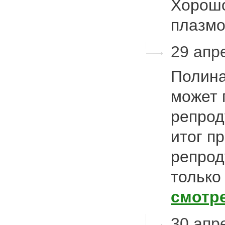
Хорошо
плазм
29 апре
Полина
может 
репрод
итог п
репрод
только
смотр
30 апре