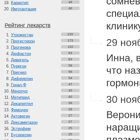
сомнев
Кариотип
48
Имплантация
46
специа
клини
Рейтинг лекарств
Утрожестан
220
29 ноя
Прогестерон
173
Прогинова
110
Дюфастон
93
Инна, 
Дивигель
63
Пурегон
58
что на
Прегнил
56
Диферелин
54
гормо
Гонал-Ф
47
Менопур
45
30 нояб
Метипред
40
Декапептил
36
Фемоден
28
Верони
Актовегин
27
Дексаметазон
27
наращи
Эстрофем
25
Бусерелин
25
плазмо