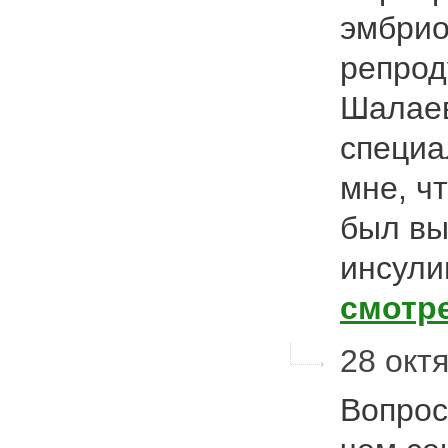
эмбрио
репрод
Шалаев
специа
мне, ч
был вы
инсули
смотр
28 октя
Вопрос 