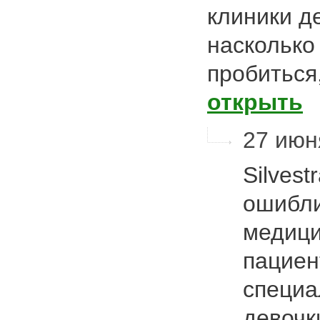
клиники д
насколько
пробиться
открыть
27 июн
Silvest
ошибли
медици
пациен
специа
девочк