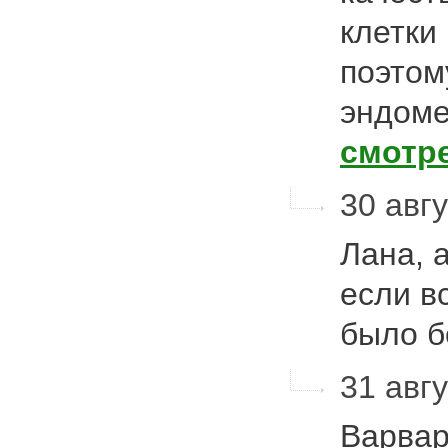
клетки
поэтом
эндом
смотр
30 авгу
Лана, 
если в
было 
31 авгу
Варвар