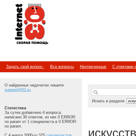
Internet
Скорая помощь
Задать свой вопрос.
Все вопросы
Неотвеченные
С ответами 
О найденных недочетах пишите
support@03.ru
.
Искать в разделе
Статистика
За сутки добавлено 4 вопроса,
написано 30 ответов, из них 0 ERROR:
no param от 1 специалиста в 0 ERROR:
no param.
искусств
С 4 марта 2000-го 375
специалистов