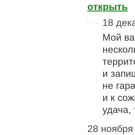
открыть
18 дека
Мой ва
нескол
террит
и запи
не гар
и к со
удача,
28 ноября 