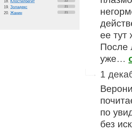
Клостилбегит
22
Золадекс
21
негорм
Жанин
21
действ
ее тут 
После 
уже…
1 декаб
Верони
почита
по уви
без ис