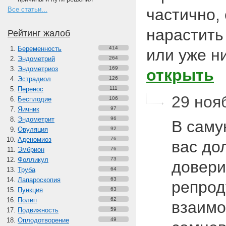
Все статьи...
частично,
нарастить
Рейтинг жалоб
Беременность
414
или уже н
Эндометрий
264
Эндометриоз
169
открыть
Эстрадиол
126
Перенос
111
29 нояб
Бесплодие
106
Яичник
97
Эндометрит
96
В саму
Овуляция
92
Аденомиоз
76
вас до
Эмбрион
76
Фолликул
73
довери
Труба
64
Лапароскопия
63
репрод
Пункция
63
Полип
62
взаимо
Подвижность
59
Оплодотворение
49