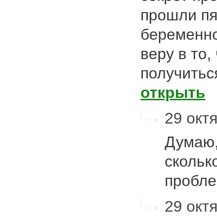
прошли пя
беременно
веру в то,
получитьс
открыть
29 октя
Думаю,
скольк
пробл
29 октя