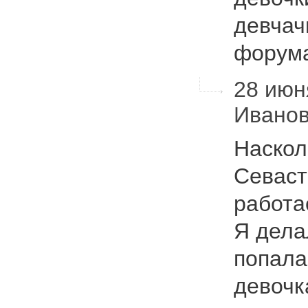
девчач
форум
28 июня
Ивано
Наскол
Севаст
работае
Я дела
попала
девочк