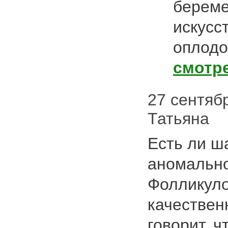
береме
искусс
оплодо
смотр
27 сентябр
Татьяна
Есть ли ш
аномальн
Фолликуло
качествен
говорит, ч