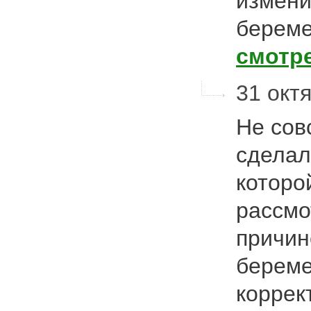
измени
береме
смотр
31 октя
Не сов
сделал
которо
рассмо
причин
береме
коррек