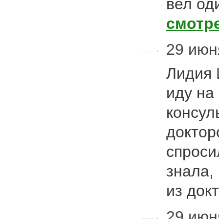
вел од
смотр
29 июн
Лидия 
иду на
консул
доктор
спросил
знала,
из док
29 июня