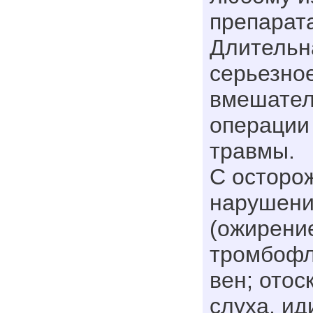
препарата
Длительн
серьезно
вмешател
операции
травмы.
С осторо
нарушени
(ожирение
тромбофл
вен; отос
слуха, ид