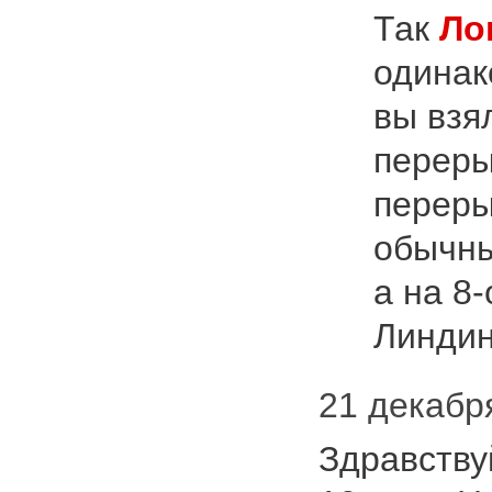
Так
Ло
одинак
вы взя
переры
переры
обычны
а на 8
Линдин
21 декабря 
Здравству