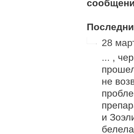
сообщени
Последни
28 март
... , ч
прошел
не воз
пробле
препар
и Зоэл
белела.