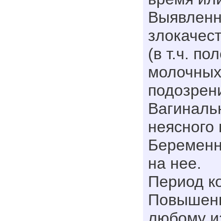
Выявленн
злокачес
(в т.ч. п
молочных
подозрени
Вагиналь
неясного 
Беременн
на нее.
Период к
Повышенн
любому и