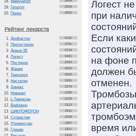
Иммунитет
3849
Логест н
Гепатит
3559
при налич
Понос
3552
состояни
Рейтинг лекарств
Если каки
Дюфастон
5131
Прогестерон
3791
состояни
Диане-35
3719
Логест
3481
на фоне 
Постинор
2953
должен б
Жанин
2815
Трихопол
2620
отменен.
Нистатин
2491
Линекс
2274
Тромбозы
Новинет
2265
L-Тироксин
2218
артериал
Виферон
2113
ЦИКЛОФЕРОН
2011
тромбоэм
Супрастин
2009
Утрожестан
1957
время или
Глицин
1921
Регулон
1624