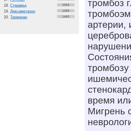
тромбоз г
Сумамед
1554
тромбоэм
Дексаметазон
1493
Тержинан
1463
артерии,
церебров
нарушени
Состояни
тромбозу 
ишемичес
стенокард
время или
Мигрень 
невролог