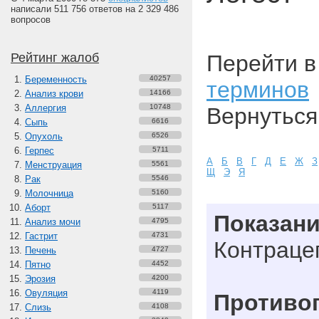
написали 511 756 ответов на 2 329 486
вопросов
Рейтинг жалоб
Перейти 
Беременность
40257
терминов
Анализ крови
14166
Аллергия
10748
Вернуться
Сыпь
6616
Опухоль
6526
Герпес
5711
А
Б
В
Г
Д
Е
Ж
З
Менструация
5561
Щ
Э
Я
Рак
5546
Молочница
5160
Аборт
5117
Показан
Анализ мочи
4795
Гастрит
4731
Контраце
Печень
4727
Пятно
4452
Эрозия
4200
Овуляция
4119
Противо
Слизь
4108