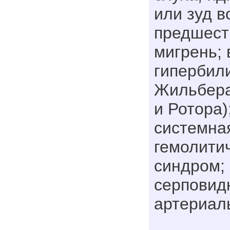
или зуд в
предшест
мигрень;
гипербил
Жильбера
и Ротора)
системная
гемолити
синдром; 
серповид
артериал