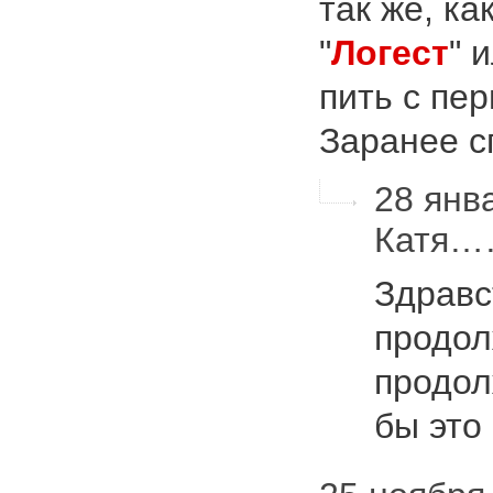
так же, ка
"
Логест
" 
пить с пер
Заранее с
28 янв
Катя
Здравс
продол
продол
бы это