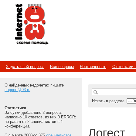
Internet
Скорая помощь
Задать свой вопрос.
Все вопросы
Неотвеченные
С ответами 
О найденных недочетах пишите
support@03.ru
.
Искать в разделе
Статистика
За сутки добавлено 2 вопроса,
написано 10 ответов, из них 0 ERROR:
no param от 2 специалистов в 1
конференции.
Логест
С 4 марта 2000-го 375
специалистов