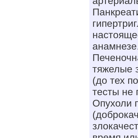
артериал
Панкреат
гипертри
настояще
анамнезе
Печеночн
тяжелые 
(до тех п
тесты не 
Опухоли 
(доброка
злокачес
время или