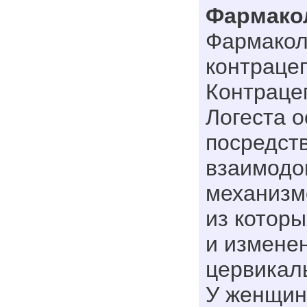
Фармако
Фармакол
контраце
Контраце
Логеста 
посредст
взаимод
механизм
из котор
и измене
цервикаль
У женщин