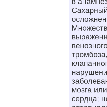
в анамнез
Сахарный
осложнен
Множеств
выраженн
венозног
тромбоза,
клапанног
нарушени
заболева
мозга ил
сердца; 