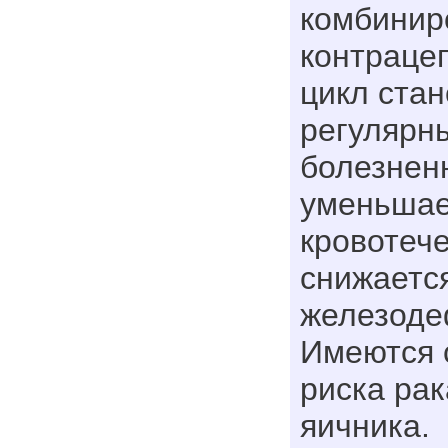
комбинир
контраце
цикл стан
регулярн
болезнен
уменьшае
кровотече
снижаетс
железоде
Имеются 
риска рак
яичника.