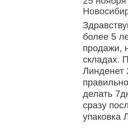
25 ноября 
Новосиби
Здравств
более 5 ле
продажи, н
складах. 
Линденет 2
правильно
делать 7д
сразу посл
упаковка 