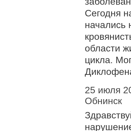
заболеван
Сегодня н
начались
кровянист
области ж
цикла. Мо
Диклофена
25 июля 20
Обнинск
Здравствуй
нарушение