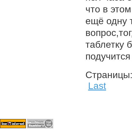
что в это
ещё одну т
вопрос,то
таблетку 
подучится 
Страниц
Last