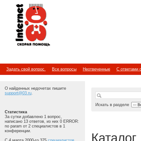
Internet
Скорая помощь
Задать свой вопрос.
Все вопросы
Неотвеченные
С ответами 
О найденных недочетах пишите
support@03.ru
.
Искать в разделе
Статистика
За сутки добавлено 1 вопрос,
написано 13 ответов, из них 0 ERROR:
no param от 2 специалистов в 1
конференции.
Каталог
С 4 марта 2000-го 375
специалистов