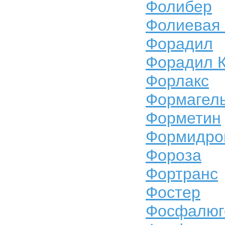
Фолибер
Фолиевая 
Форадил
Форадил 
Форлакс
Формагел
Форметин
Формидро
Фороза
Фортранс
Фостер
Фосфалюг