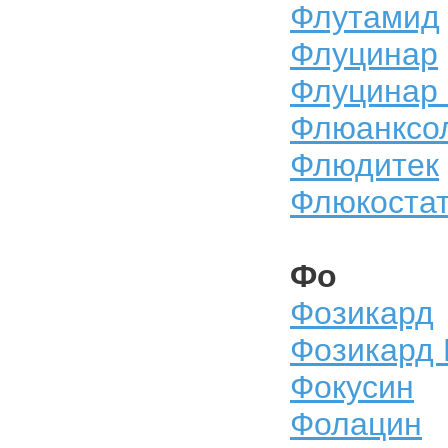
Флутамид
Флуцинар
Флуцинар
Флюанксо
Флюдитек
Флюкоста
Фо
Фозикард
Фозикард
Фокусин
Фолацин