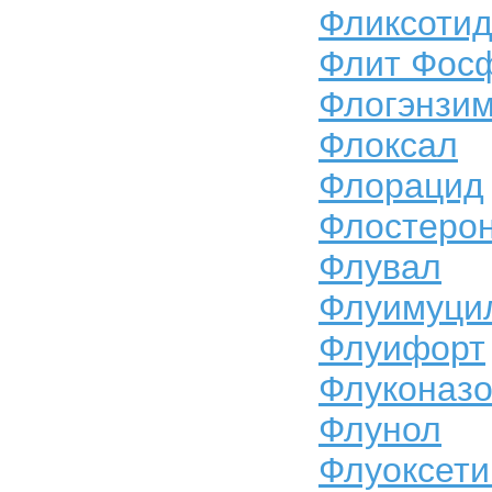
Фликсоти
Флит Фос
Флогэнзи
Флоксал
Флорацид
Флостеро
Флувал
Флуимуци
Флуифорт
Флуконаз
Флунол
Флуоксети