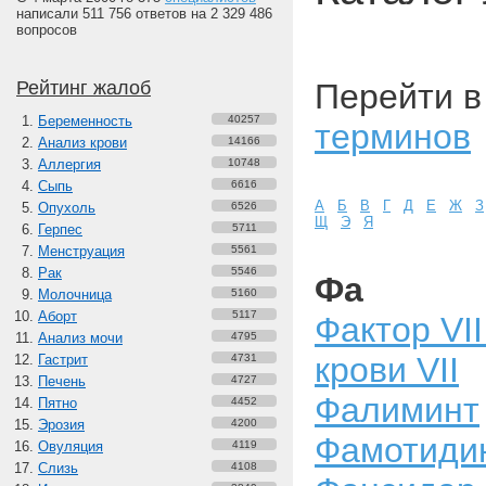
написали 511 756 ответов на 2 329 486
вопросов
Рейтинг жалоб
Перейти 
Беременность
40257
терминов
Анализ крови
14166
Аллергия
10748
Сыпь
6616
А
Б
В
Г
Д
Е
Ж
З
Опухоль
6526
Щ
Э
Я
Герпес
5711
Менструация
5561
Рак
5546
Фа
Молочница
5160
Аборт
5117
Фактор VI
Анализ мочи
4795
крови VII
Гастрит
4731
Печень
4727
Фалиминт
Пятно
4452
Эрозия
4200
Фамотиди
Овуляция
4119
Слизь
4108