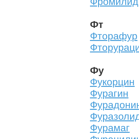
Фромилид
Фт
Фторафур
Фторурац
Фу
Фукорцин
Фурагин
Фурадони
Фуразоли
Фурамаг