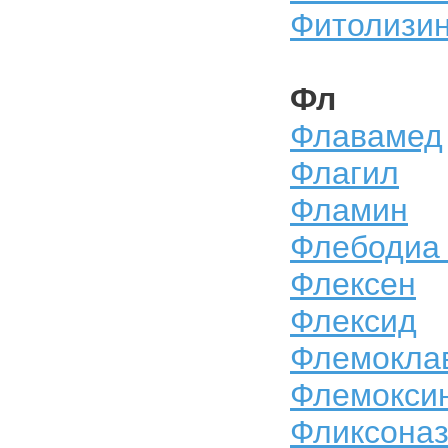
Фитолизи
Фл
Флавамед
Флагил
Фламин
Флебодиа
Флексен
Флексид
Флемокла
Флемокси
Фликсона