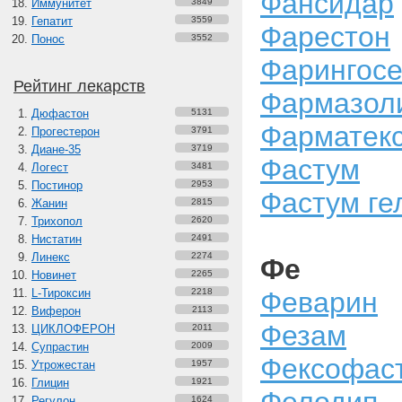
Фансидар
Иммунитет
3849
Гепатит
3559
Фарестон
Понос
3552
Фарингосе
Рейтинг лекарств
Фармазол
Дюфастон
5131
Фарматек
Прогестерон
3791
Диане-35
3719
Фастум
Логест
3481
Постинор
2953
Фастум ге
Жанин
2815
Трихопол
2620
Нистатин
2491
Линекс
2274
Фе
Новинет
2265
L-Тироксин
2218
Феварин
Виферон
2113
Фезам
ЦИКЛОФЕРОН
2011
Супрастин
2009
Фексофас
Утрожестан
1957
Глицин
1921
Регулон
1624