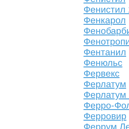
Фенистил 
Фенкарол
Фенобарб
Фенотроп
Фентанил
Фенюльс
Фервекс
Ферлатум
Ферлатум
Ферро-Фо
Ферровир
Феррум Л