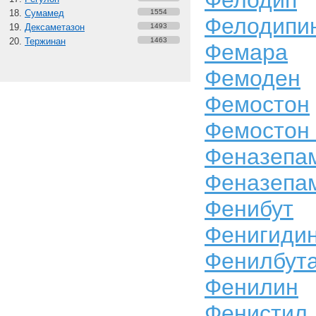
Фелодип
Сумамед
1554
Фелодипи
Дексаметазон
1493
Тержинан
1463
Фемара
Фемоден
Фемостон
Фемостон 
Феназепа
Феназепам
Фенибут
Фенигиди
Фенилбут
Фенилин
Фенистил