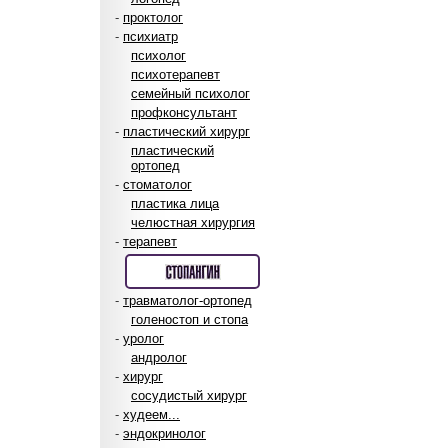
-
проктолог
-
психиатр
психолог
психотерапевт
семейный психолог
профконсультант
-
пластический хирург
пластический
ортопед
-
стоматолог
пластика лица
челюстная хирургия
-
терапевт
-
травматолог-ортопед
голеностоп и стопа
-
уролог
андролог
-
хирург
сосудистый хирург
-
худеем...
-
эндокринолог