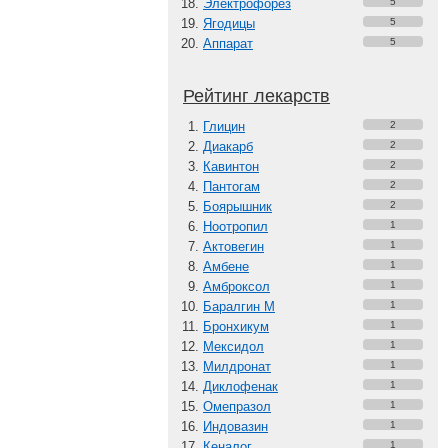
Электрофорез
5
Ягодицы
5
Аппарат
5
Рейтинг лекарств
Глицин
2
Диакарб
2
Кавинтон
2
Пантогам
2
Боярышник
2
Ноотропил
1
Актовегин
1
Амбене
1
Амброксол
1
Баралгин М
1
Бронхикум
1
Мексидол
1
Милдронат
1
Диклофенак
1
Омепразол
1
Индовазин
1
Кеналог
1