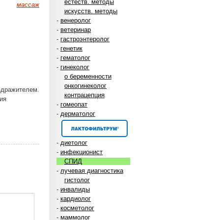
естеств. методы
массаж
искусств. методы
-
венеролог
-
ветеринар
-
гастроэнтеролог
-
генетик
-
гематолог
-
гинеколог
о беременности
онкогинеколог
здражителем.
контрацепция
ия
-
гомеопат
-
дерматолог
-
диетолог
-
инфекционист
СПИД
-
лучевая диагностика
гистолог
-
инвалиды
-
кардиолог
-
косметолог
-
маммолог