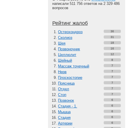
написали 511 756 ответов на 2 329 486
вопросов
Рейтинг жалоб
Остеохондроз
36
Сколиоз
31
Шея
18
Позвоночник
16
Целлюлит
12
Шейный
8
Массаж точечный
7
Нерв
7
Плоскостопие
7
Поясница
7
Отдел
7
Стоп
7
Позвонок
6
Стадия - 1.
6
Мышца
6
Стадия
6
Артерии
6