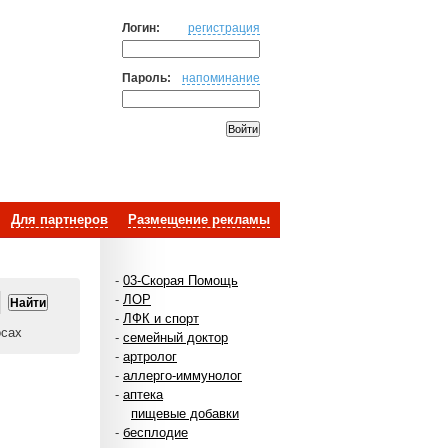
Логин:
регистрация
Пароль:
напоминание
Для партнеров
Размещение рекламы
-
03-Скорая Помощь
-
ЛОР
-
ЛФК и спорт
осах
-
семейный доктор
-
артролог
-
аллерго-иммунолог
-
аптека
пищевые добавки
-
бесплодие