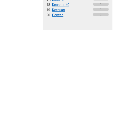
Кеналог 40
1
Кетонал
1
Портал
1