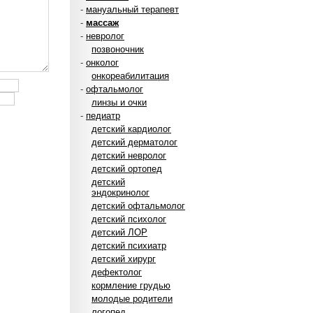
-
мануальный терапевт
-
массаж
-
невролог
позвоночник
-
онколог
онкореабилитация
-
офтальмолог
линзы и очки
-
педиатр
детский кардиолог
детский дерматолог
детский невролог
детский ортопед
детский
эндокринолог
детский офтальмолог
детский психолог
детский ЛОР
детский психиатр
детский хирург
дефектолог
кормление грудью
молодые родители
логопед