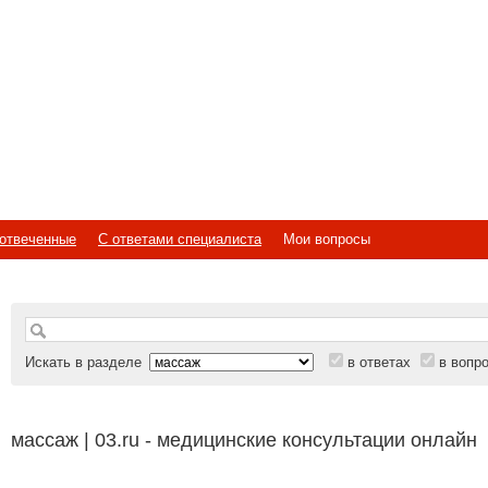
отвеченные
С ответами специалиста
Мои вопросы
Искать в разделе
в ответах
в вопр
массаж | 03.ru - медицинские консультации онлайн