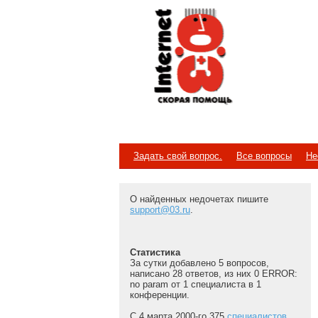
Internet
Скорая помощь
Задать свой вопрос.
Все вопросы
Не
О найденных недочетах пишите
support@03.ru
.
Статистика
За сутки добавлено 5 вопросов,
написано 28 ответов, из них 0 ERROR:
no param от 1 специалиста в 1
конференции.
С 4 марта 2000-го 375
специалистов