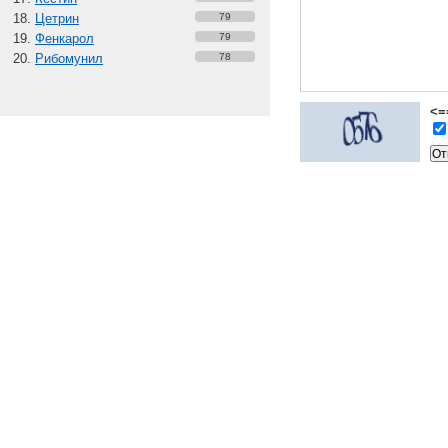
Цетрин
79
Фенкарол
79
Рибомунил
78
<=