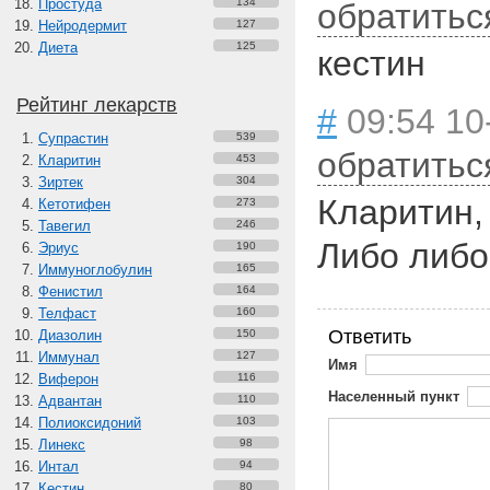
Простуда
134
обратитьс
Нейродермит
127
Диета
125
кестин
Рейтинг лекарств
#
09:54 10
Супрастин
539
обратитьс
Кларитин
453
Зиртек
304
Кларитин, 
Кетотифен
273
Тавегил
246
Либо либо
Эриус
190
Иммуноглобулин
165
Фенистил
164
Телфаст
160
Ответить
Диазолин
150
Иммунал
127
Имя
Виферон
116
Населенный пункт
Адвантан
110
Полиоксидоний
103
Линекс
98
Интал
94
Кестин
80