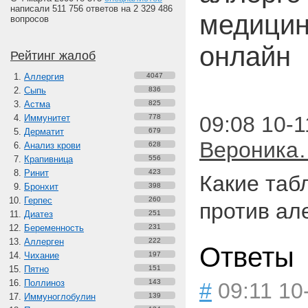
написали 511 756 ответов на 2 329 486
медицин
вопросов
онлайн
Рейтинг жалоб
Аллергия
4047
Сыпь
836
Астма
825
09:08 10-1
Иммунитет
778
Дерматит
679
Вероника
Анализ крови
628
Крапивница
556
Ринит
423
Какие таб
Бронхит
398
Герпес
260
против ал
Диатез
251
Беременность
231
Аллерген
222
Ответы
Чихание
197
Пятно
151
Поллиноз
143
#
09:11 10
Иммуноглобулин
139