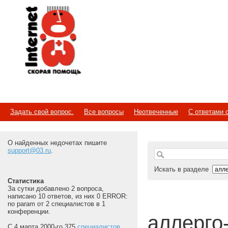
Internet
Скорая помощь
Задать свой вопрос.
Все вопросы
Неотвеченные
С ответами 
О найденных недочетах пишите
support@03.ru
.
Искать в разделе
Статистика
За сутки добавлено 2 вопроса,
написано 10 ответов, из них 0 ERROR:
no param от 2 специалистов в 1
конференции.
аллерго-
С 4 марта 2000-го 375
специалистов