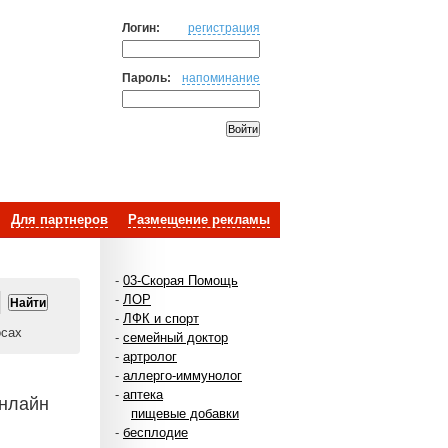
Логин:
регистрация
Пароль:
напоминание
Для партнеров
Размещение рекламы
-
03-Скорая Помощь
-
ЛОР
-
ЛФК и спорт
осах
-
семейный доктор
-
артролог
-
аллерго-иммунолог
-
аптека
онлайн
пищевые добавки
-
бесплодие