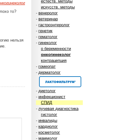
естеств. методы
нкогинеколог
искусств. методы
плохо то?
-
венеролог
-
ветеринар
-
гастроэнтеролог
-
генетик
-
гематолог
логию нельзя
-
гинеколог
ие.
о беременности
онкогинеколог
контрацепция
-
гомеопат
-
дерматолог
-
диетолог
-
инфекционист
СПИД
-
лучевая диагностика
гистолог
-
инвалиды
-
кардиолог
-
косметолог
-
маммолог