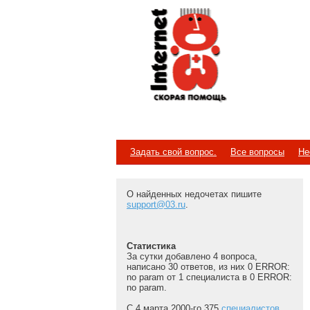
Internet
Скорая помощь
Задать свой вопрос.
Все вопросы
Не
О найденных недочетах пишите
support@03.ru
.
Статистика
За сутки добавлено 4 вопроса,
написано 30 ответов, из них 0 ERROR:
no param от 1 специалиста в 0 ERROR:
no param.
С 4 марта 2000-го 375
специалистов