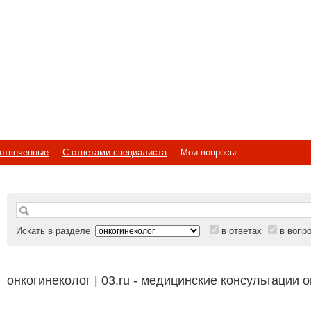
отвеченные
С ответами специалиста
Мои вопросы
Искать в разделе
в ответах
в вопр
онкогинеколог | 03.ru - медицинские консультации 