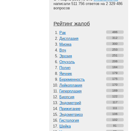
написали 511 756 ответов на 2 329 486
вопросов
Рейтинг жалоб
Рак
486
Дисплазия
312
Миома
300
Впч
253
Эрозия
251
Опухоль
206
Полип
184
Яичник
179
Беременность
175
Лейкоплакия
170
Гиперплазия
169
Биопсия
122
Эндометрий
117
Прижигание
111
Эндометриоз
106
Гистология
102
Шейка
91