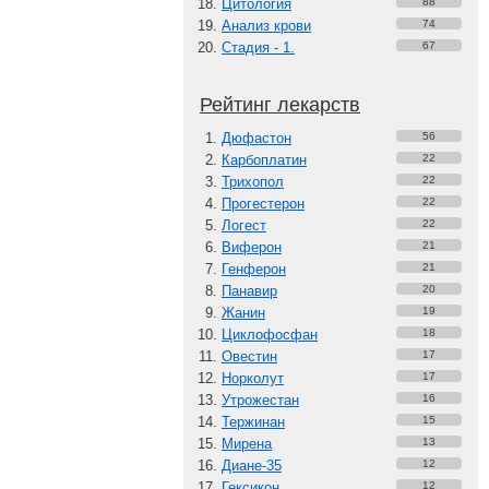
Цитология
88
Анализ крови
74
Стадия - 1.
67
Рейтинг лекарств
Дюфастон
56
Карбоплатин
22
Трихопол
22
Прогестерон
22
Логест
22
Виферон
21
Генферон
21
Панавир
20
Жанин
19
Циклофосфан
18
Овестин
17
Норколут
17
Утрожестан
16
Тержинан
15
Мирена
13
Диане-35
12
Гексикон
12