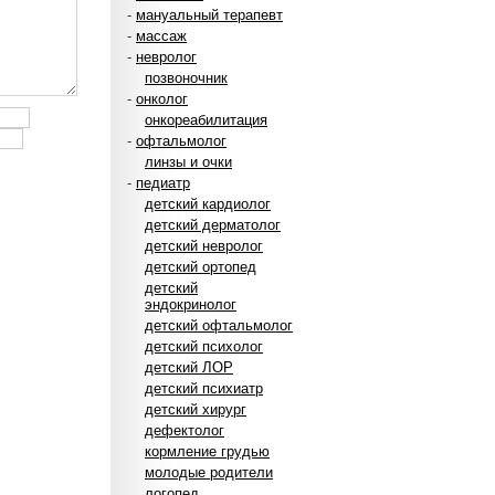
-
мануальный терапевт
-
массаж
-
невролог
позвоночник
-
онколог
онкореабилитация
-
офтальмолог
линзы и очки
-
педиатр
детский кардиолог
детский дерматолог
детский невролог
детский ортопед
детский
эндокринолог
детский офтальмолог
детский психолог
детский ЛОР
детский психиатр
детский хирург
дефектолог
кормление грудью
молодые родители
логопед