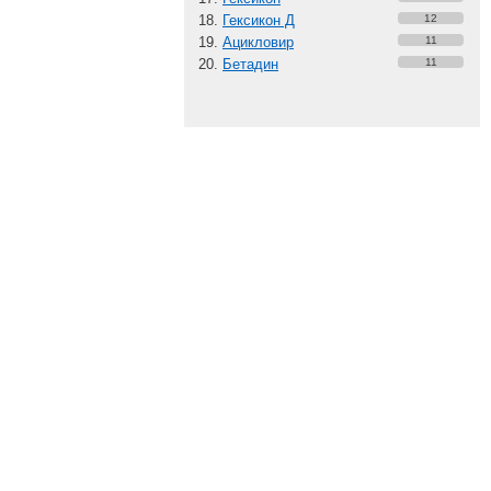
Гексикон Д
12
Ацикловир
11
Бетадин
11