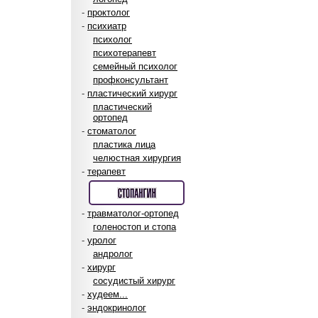
-
проктолог
-
психиатр
психолог
психотерапевт
семейный психолог
профконсультант
-
пластический хирург
пластический
ортопед
-
стоматолог
пластика лица
челюстная хирургия
-
терапевт
-
травматолог-ортопед
голеностоп и стопа
-
уролог
андролог
-
хирург
сосудистый хирург
-
худеем...
-
эндокринолог