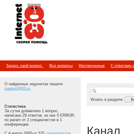
Internet
Скорая помощь
Задать свой вопрос.
Все вопросы
Неотвеченные
С ответами 
О найденных недочетах пишите
support@03.ru
.
Искать в разделе
Статистика
За сутки добавлено 1 вопрос,
написано 29 ответов, из них 0 ERROR:
no param от 2 специалистов в 1
конференции.
Канал
С 4 марта 2000-го 375
специалистов