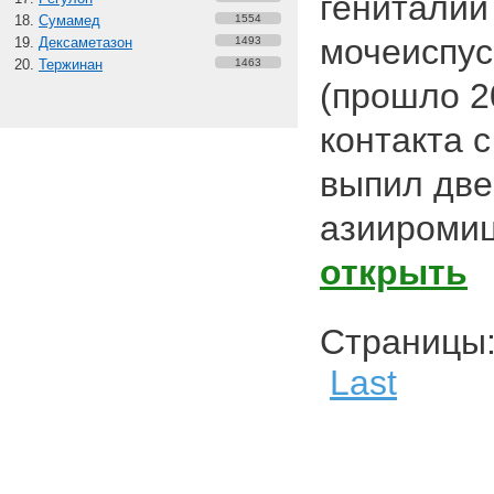
гениталии
Сумамед
1554
мочеиспу
Дексаметазон
1493
Тержинан
1463
(прошло 2
контакта с
выпил две
азииромици
открыть
Страниц
Last