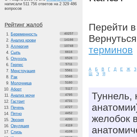
написали 511 756 ответов на 2 329 486
вопросов
Рейтинг жалоб
Перейти 
Беременность
40257
Вернуться
Анализ крови
14166
Аллергия
10748
терминов
Сыпь
6616
Опухоль
6526
Герпес
5711
А
Б
В
Г
Д
Е
Ж
З
Менструация
5561
Щ
Э
Я
Рак
5546
Молочница
5160
Аборт
5117
Туннель, к
Анализ мочи
4795
Гастрит
4731
анатомии
Печень
4727
Пятно
4452
желобок 
Эрозия
4200
Овуляция
4119
анатомиче
Слизь
4108