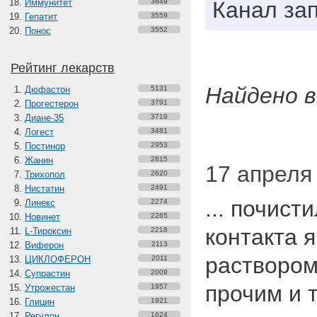
Иммунитет
3849
Канал зап
Гепатит
3559
Понос
3552
Рейтинг лекарств
Найдено в
Дюфастон
5131
Прогестерон
3791
Диане-35
3719
Логест
3481
Постинор
2953
Жанин
2815
17 апреля 
Трихопол
2620
Нистатин
2491
... почист
Линекс
2274
Новинет
2265
контакта 
L-Тироксин
2218
Виферон
2113
раствором
ЦИКЛОФЕРОН
2011
Супрастин
2009
прочим и 
Утрожестан
1957
Глицин
1921
Регулон
1624