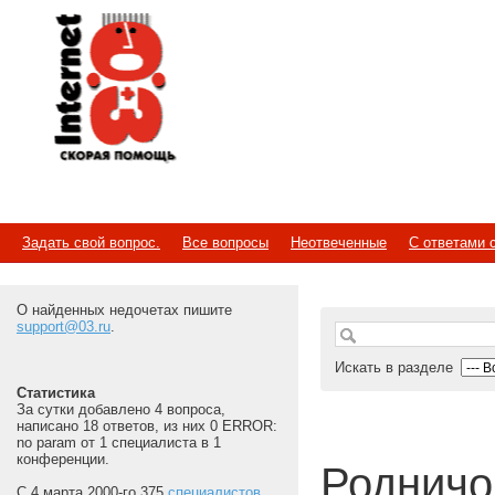
Internet
Скорая помощь
Задать свой вопрос.
Все вопросы
Неотвеченные
С ответами 
О найденных недочетах пишите
support@03.ru
.
Искать в разделе
Статистика
За сутки добавлено 4 вопроса,
написано 18 ответов, из них 0 ERROR:
no param от 1 специалиста в 1
конференции.
Родничо
С 4 марта 2000-го 375
специалистов