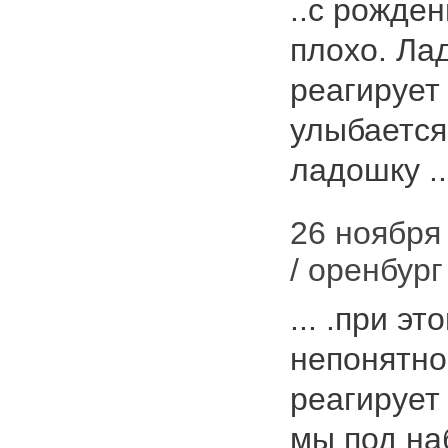
..с рожде
плохо. Ла
реагирует
улыбается
ладошку .
26 ноября 
/ оренбург
... .при э
непонятно
реагирует 
мы под на