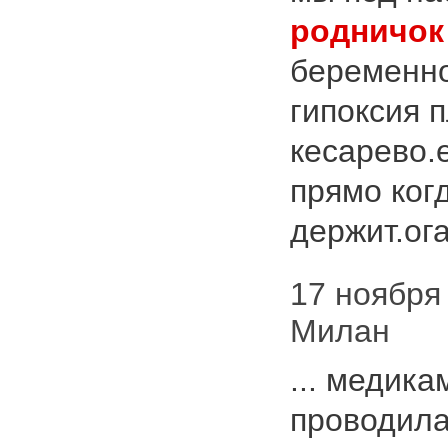
родничок
беременно
гипоксия 
кесарево.
прямо ког
держит.ога
17 ноября 
Милан
... медик
проводила