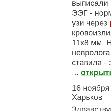
выписали 
ЭЭГ - нор
узи через
кровоизли
11х8 мм. 
невролога
ставила - 
...
открыт
16 ноября 
Харьков
Здравству