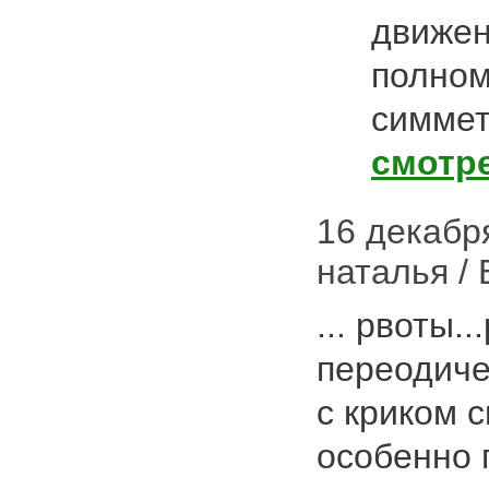
движен
полном
симмет
смотр
16 декабря
наталья / 
... рвоты.
переодиче
с криком 
особенно 