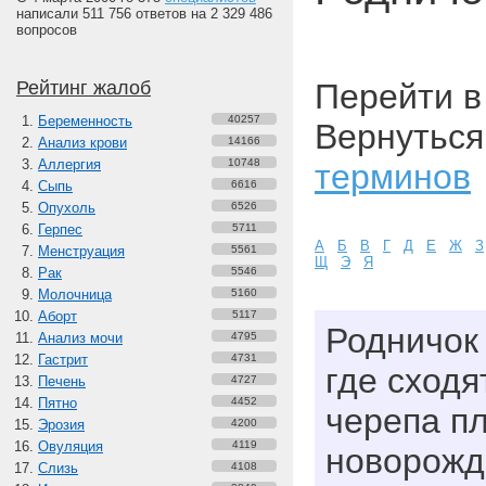
написали 511 756 ответов на 2 329 486
вопросов
Рейтинг жалоб
Перейти 
Беременность
40257
Вернуться
Анализ крови
14166
Аллергия
10748
терминов
Сыпь
6616
Опухоль
6526
Герпес
5711
А
Б
В
Г
Д
Е
Ж
З
Менструация
5561
Щ
Э
Я
Рак
5546
Молочница
5160
Аборт
5117
Родничок -
Анализ мочи
4795
Гастрит
4731
где сходя
Печень
4727
Пятно
4452
черепа п
Эрозия
4200
Овуляция
4119
новорожд
Слизь
4108