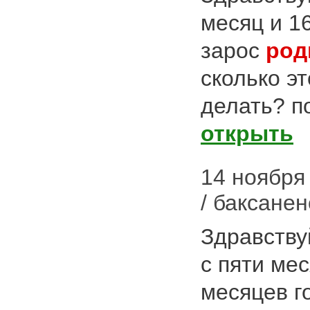
месяц и 16
зарос
род
сколько э
делать? п
открыть
14 ноября 
/ баксанен
Здравству
с пяти мес
месяцев г