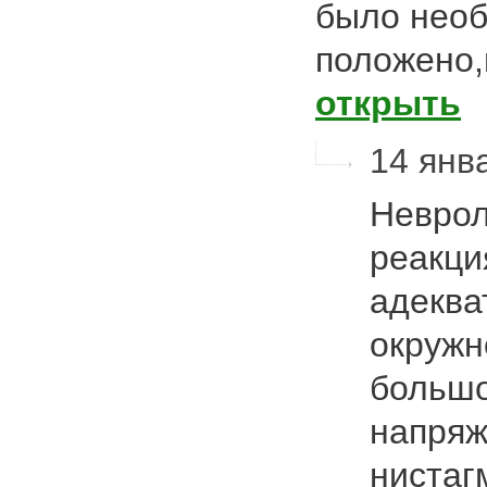
было необ
положено,
открыть
14 янва
Неврол
реакци
адеква
окружн
больш
напряж
нистаг