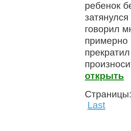
ребенок б
затянулся
говорил м
примерно п
прекратил
произносит
открыть
Страниц
Last