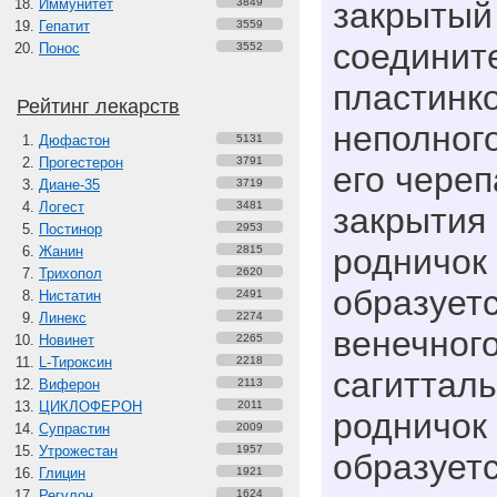
Иммунитет
3849
закрытый
Гепатит
3559
соединит
Понос
3552
пластинк
Рейтинг лекарств
неполного
Дюфастон
5131
Прогестерон
3791
его череп
Диане-35
3719
Логест
3481
закрытия
Постинор
2953
родничок (
Жанин
2815
Трихопол
2620
образует
Нистатин
2491
Линекс
2274
венечного
Новинет
2265
L-Тироксин
2218
сагитталь
Виферон
2113
ЦИКЛОФЕРОН
2011
родничок (
Супрастин
2009
Утрожестан
1957
образует
Глицин
1921
Регулон
1624