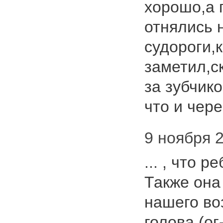
хорошо,а 
отнялись 
судороги,к
заметил,с
за зубчико
что и чере
9 ноября 2
... , что 
Также она
нашего во
голова (ог