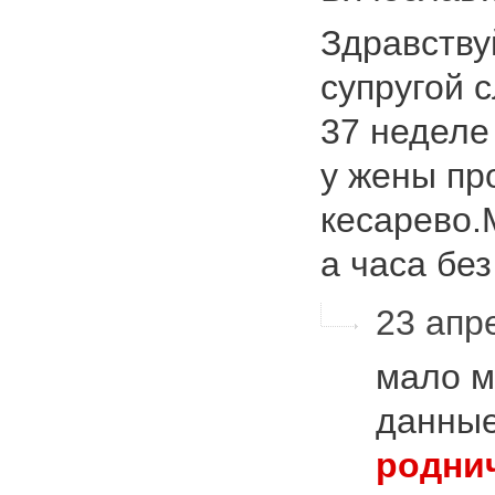
Здравствуй
супругой 
37 неделе
у жены пр
кесарево.
а часа бе
23 апр
мало м
данные
родни