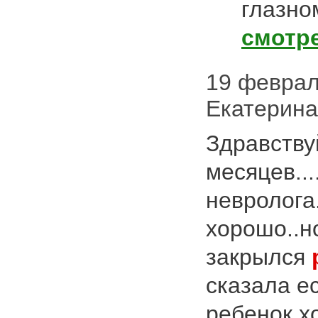
глазно
смотр
19 февраля
Екатерин
Здравству
месяцев...
невролога
хорошо..н
закрылся
сказала е
ребенок х