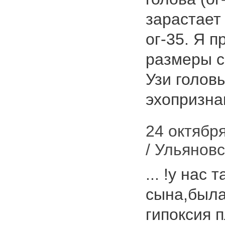
зарастает 
ог-35. Я 
размеры с
Узи голов
эхопризнак
24 октября
/ Ульяновс
... !у нас
сына,была
гипоксия 