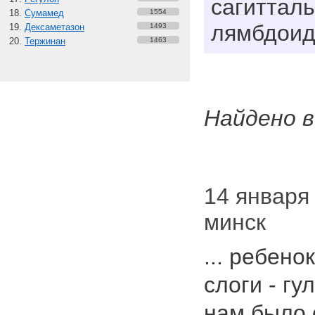
сагитталь
Сумамед
1554
лямбдоид
Дексаметазон
1493
Тержинан
1463
Найдено в
14 января 
минск
... ребено
слоги - гу
нам было 