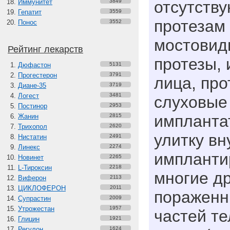
Иммунитет
3849
отсутству
Гепатит
3559
протезам
Понос
3552
мостовид
Рейтинг лекарств
протезы, 
Дюфастон
5131
Прогестерон
3791
лица, про
Диане-35
3719
Логест
3481
слуховые
Постинор
2953
импланта
Жанин
2815
Трихопол
2620
улитку вн
Нистатин
2491
Линекс
2274
импланти
Новинет
2265
L-Тироксин
2218
многие д
Виферон
2113
ЦИКЛОФЕРОН
2011
пораженн
Супрастин
2009
Утрожестан
1957
частей те
Глицин
1921
Регулон
1624