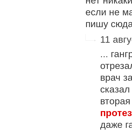
нет никаки
если не м
пишу сюда
11 авгу
... ган
отреза
врач з
сказал
вторая
протез
даже г