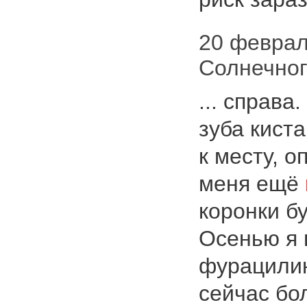
20 февраля
Солнечног
... справа
зуба киста
к месту, о
меня ещё
коронки б
Осенью я
фурацилин
сейчас бо