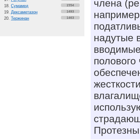
члена (pen
Сумамед
1554
например
Дексаметазон
1493
Тержинан
1463
податлив
надутые 
вводимые
полового
обеспече
жесткости
влагалищ
использу
страдающ
Протезный 