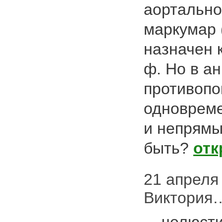
аортально
маркумар 
назначен 
ф. Но в ан
противопо
одноврем
и непрямы
быть?
отк
21 апреля 
Виктория…