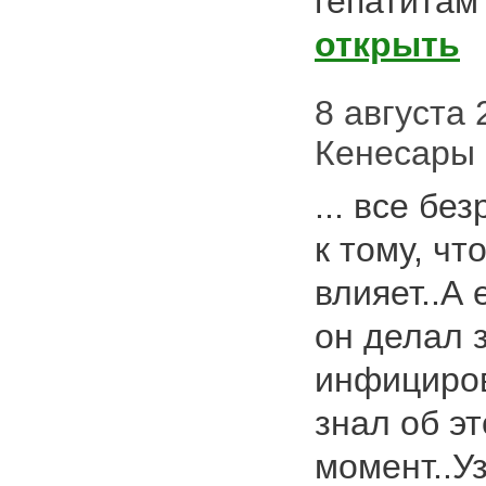
гепатитам
открыть
8 августа 2
Кенесары
... все бе
к тому, чт
влияет..А
он делал 
инфициров
знал об эт
момент..У