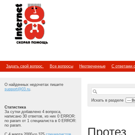
Internet
Скорая помощь
Задать свой вопрос.
Все вопросы
Неотвеченные
С ответами 
О найденных недочетах пишите
support@03.ru
.
Искать в разделе
Статистика
За сутки добавлено 4 вопроса,
написано 30 ответов, из них 0 ERROR:
no param от 1 специалиста в 0 ERROR:
no param.
Протез
С 4 марта 2000-го 375
специалистов