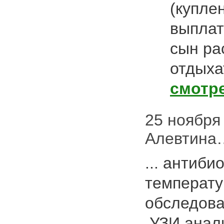
(куплен
выплат
сын ра
отдыхат
смотр
25 ноября 
Алевтина…
... антиби
температу
обследова
,УЗИ,анал