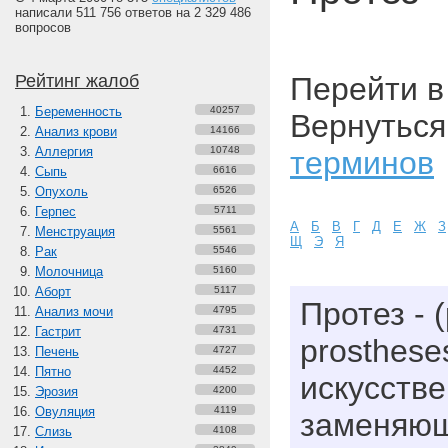
написали 511 756 ответов на 2 329 486
вопросов
Рейтинг жалоб
Перейти 
Беременность
40257
Вернуться
Анализ крови
14166
Аллергия
10748
терминов
Сыпь
6616
Опухоль
6526
Герпес
5711
А
Б
В
Г
Д
Е
Ж
З
Менструация
5561
Щ
Э
Я
Рак
5546
Молочница
5160
Аборт
5117
Протез - (
Анализ мочи
4795
Гастрит
4731
prosthese
Печень
4727
Пятно
4452
искусств
Эрозия
4200
Овуляция
4119
заменяющ
Слизь
4108