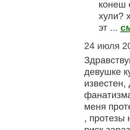
конеш с
хули? 
эт ...
с
24 июля 20
Здравству
девушке к
известен,
фанатизма
меня прот
, протезы 
риск зара