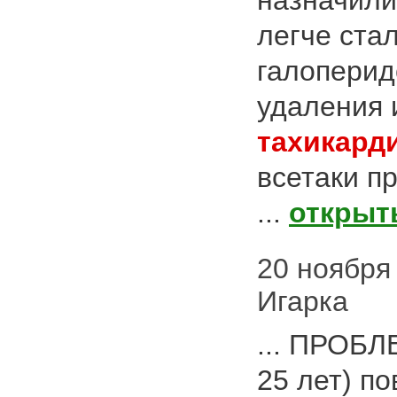
назначили
легче стал
галоперид
удаления 
тахикард
всетаки п
...
открыт
20 ноября 
Игарка
... ПРОБЛ
25 лет) п