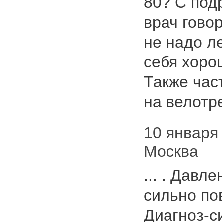
80? С под
врач гово
не надо ле
себя хоро
Также час
на велотр
10 января 
Москва
... . Давл
сильно по
Диагноз-с