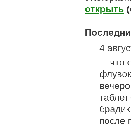
открыть
Последни
4 авгу
... что
флувок
вечеро
таблет
брадик
после 