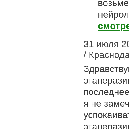
возьме
нейроле
смотр
31 июля 2
/ Краснод
Здравству
этаперазин
последнее
я не заме
успокаива
этапераз