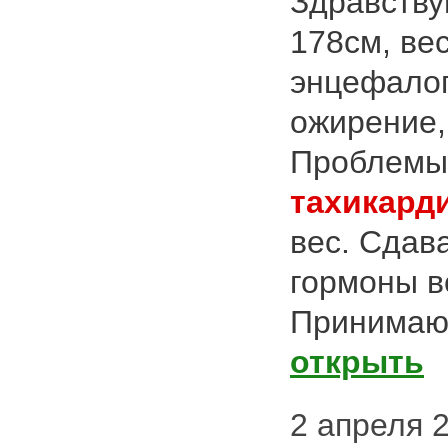
Здравству
178см, вес
энцефалоп
ожирение,
Проблемы
тахикард
вес. Сдав
гормоны вс
Принимаю 
открыть
2 апреля 2