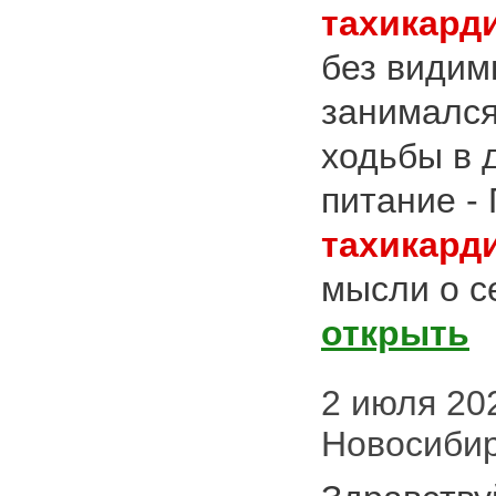
тахикард
без видим
занимался 
ходьбы в 
питание -
тахикард
мысли о се
открыть
2 июля 2025
Новосиби