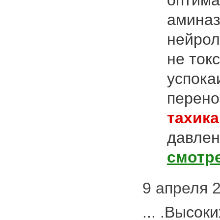
оптима
аминаз
нейрол
не ток
успокаи
перено
тахик
давлен
смотр
9 апреля 2
... .Высок