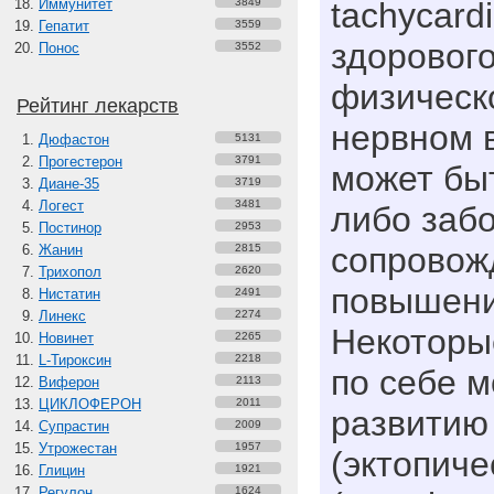
Иммунитет
3849
tachycard
Гепатит
3559
здорового
Понос
3552
физическ
Рейтинг лекарств
нервном 
Дюфастон
5131
Прогестерон
3791
может быт
Диане-35
3719
Логест
3481
либо заб
Постинор
2953
сопрово
Жанин
2815
Трихопол
2620
повышени
Нистатин
2491
Линекс
2274
Некоторы
Новинет
2265
L-Тироксин
2218
по себе м
Виферон
2113
ЦИКЛОФЕРОН
2011
развитию
Супрастин
2009
Утрожестан
1957
(эктопиче
Глицин
1921
Регулон
1624