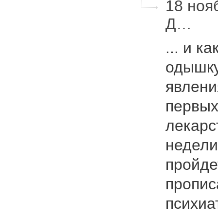
18 ноя
Д…
... и к
одышку
явлени
первых
лекарс
недел
пройде
пропис
психиа