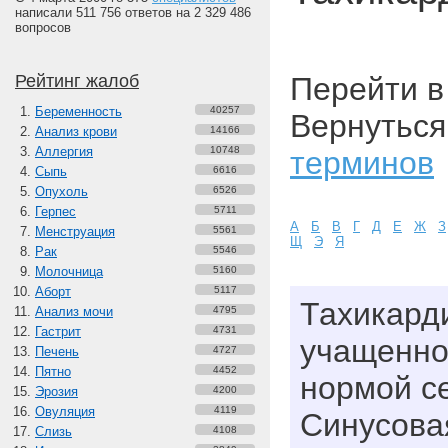
написали 511 756 ответов на 2 329 486
вопросов
Рейтинг жалоб
Перейти 
Беременность
40257
Вернуться
Анализ крови
14166
Аллергия
10748
терминов
Сыпь
6616
Опухоль
6526
Герпес
5711
А
Б
В
Г
Д
Е
Ж
З
Менструация
5561
Щ
Э
Я
Рак
5546
Молочница
5160
Аборт
5117
Тахикардия
Анализ мочи
4795
Гастрит
4731
учащенно
Печень
4727
Пятно
4452
нормой с
Эрозия
4200
Овуляция
4119
Синусовая
Слизь
4108