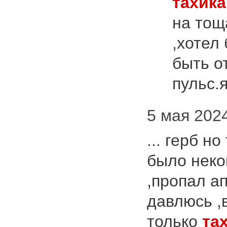
тахик
на тощ
,хотел
быть о
пульс.я
5 мая 2024
... герб н
было неко
,пропал а
давлюсь ,
только
та