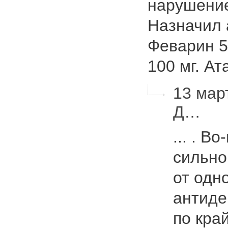
нарушение
Назначил 
Феварин 5
100 мг. А
13 мар
Д…
... . В
сильно
от одн
антиде
по кра