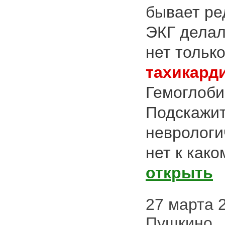
бывает ре
ЭКГ делал
нет тольк
тахикард
Гемоглоби
Подскажит
неврологи
нет к како
открыть
27 марта 2
Пушкино