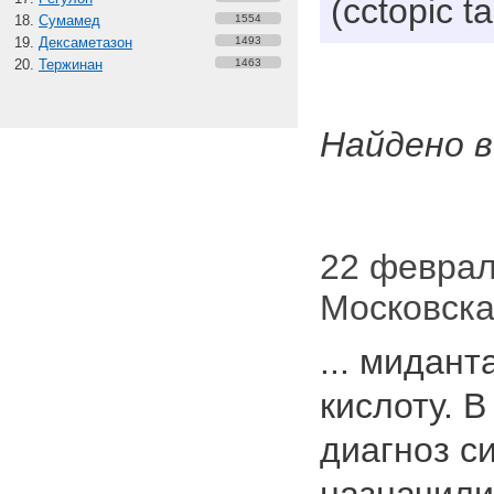
(cctopic t
Сумамед
1554
Дексаметазон
1493
Тержинан
1463
Найдено в
22 февраля
Московска
... мидан
кислоту. 
диагноз с