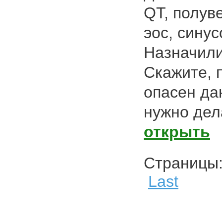
QT, полув
эос, сину
Назначил
Скажите, 
опасен да
нужно дел
открыть
Страниц
Last