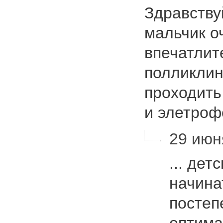
Здравству
мальчик о
впечатлит
полликлин
проходить
и элетро
29 июн
... дет
начина
постеп