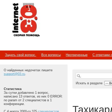
Internet
Скорая помощь
Задать свой вопрос.
Все вопросы
Неотвеченные
С ответами 
О найденных недочетах пишите
support@03.ru
.
Искать в разделе
Статистика
За сутки добавлено 1 вопрос,
написано 13 ответов, из них 0 ERROR:
no param от 2 специалистов в 1
конференции.
Тахикар
С 4 марта 2000-го 375
специалистов