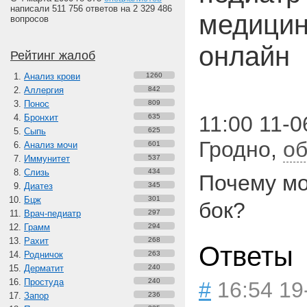
написали 511 756 ответов на 2 329 486
медицин
вопросов
онлайн
Рейтинг жалоб
Анализ крови
1260
Аллергия
842
Понос
809
11:00 11-0
Бронхит
635
Сыпь
625
Гродно
,
об
Анализ мочи
601
Иммунитет
537
Слизь
434
Почему мо
Диатез
345
Бцж
301
бок?
Врач-педиатр
297
Грамм
294
Рахит
268
Ответы
Родничок
263
Дерматит
240
Простуда
240
#
16:54 19
Запор
236