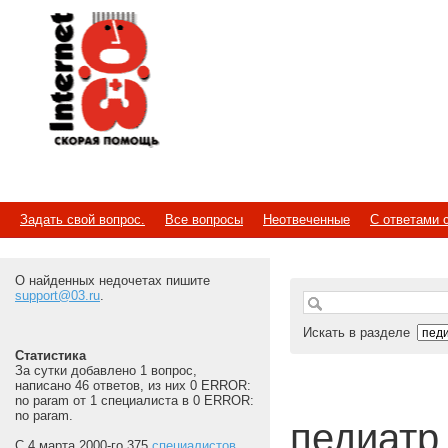
Internet
Скорая помощь
Задать свой вопрос.
Все вопросы
Неотвеченные
С ответами 
О найденных недочетах пишите
support@03.ru
.
Искать в разделе
Статистика
За сутки добавлено 1 вопрос,
написано 46 ответов, из них 0 ERROR:
no param от 1 специалиста в 0 ERROR:
no param.
педиатр |
С 4 марта 2000-го 375
специалистов