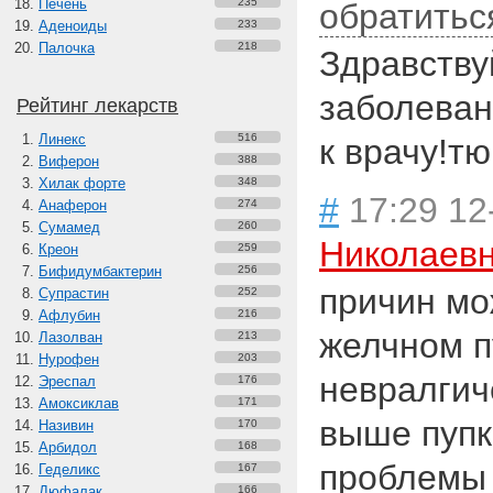
Печень
235
обратитьс
Аденоиды
233
Палочка
218
Здравству
заболеван
Рейтинг лекарств
Линекс
516
к врачу!т
Виферон
388
Хилак форте
348
#
17:29 12
Анаферон
274
Сумамед
260
Николаев
Креон
259
Бифидумбактерин
256
причин мо
Супрастин
252
Афлубин
216
желчном п
Лазолван
213
Нурофен
203
невралгич
Эреспал
176
Амоксиклав
171
выше пупк
Називин
170
Арбидол
168
проблемы 
Геделикс
167
Дюфалак
166