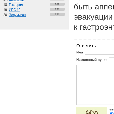
быть аппе
Гексорал
162
ИРС 19
151
эвакуации
Эспумизан
151
к гастроэ
Ответить
Имя
Населенный пункт
<=