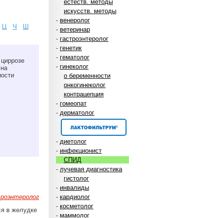
естеств. методы
искусств. методы
-
венеролог
Ц
Ч
Ш
-
ветеринар
-
гастроэнтеролог
-
генетик
-
гематолог
 циррозе
-
гинеколог
 на
ности
о беременности
онкогинеколог
контрацепция
-
гомеопат
-
дерматолог
-
диетолог
-
инфекционист
СПИД
-
лучевая диагностика
гистолог
-
инвалиды
роэнтеролог
-
кардиолог
-
косметолог
ся в желудке
-
маммолог