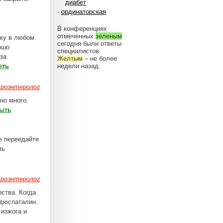
диабет
-
ординаторская
В конференциях
отмеченных
зеленым
ику в любом
сегодня были ответы
ошо
специалистов.
аза
Желтым
– не более
еть
недели назад.
роэнтеролог
но много.
ыть
е переедайте
ль
роэнтеролог
рства. Когда
 дюспаталин.
 изжога и