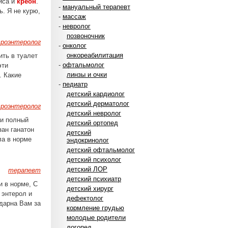
иса и
креон
.
-
мануальный терапевт
ь. Я не курю,
-
массаж
-
невролог
позвоночник
роэнтеролог
-
онколог
онкореабилитация
ить в туалет
-
офтальмолог
эти
линзы и очки
. Какие
-
педиатр
детский кардиолог
детский дерматолог
роэнтеролог
детский невролог
 и полный
детский ортопед
ан ганатон
детский
ла в норме
эндокринолог
детский офтальмолог
детский психолог
детский ЛОР
терапевт
детский психиатр
и в норме, С
детский хирург
 энтерол и
дефектолог
одарна Вам за
кормление грудью
молодые родители
логопед