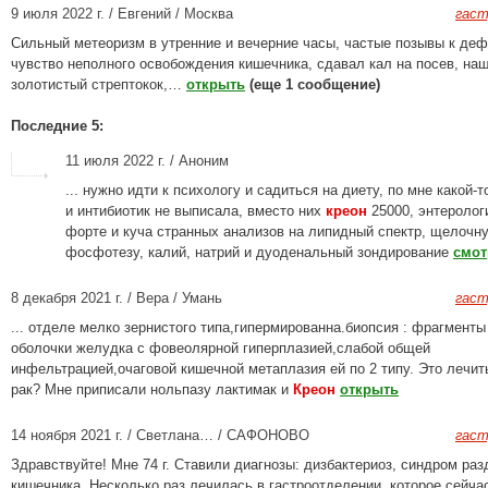
9 июля 2022 г. / Евгений / Москва
гаст
Сильный метеоризм в утренние и вечерние часы, частые позывы к деф
чувство неполного освобождения кишечника, сдавал кал на посев, на
золотистый стрептокок,…
открыть
(еще 1 сообщение)
Последние 5:
11 июля 2022 г. / Аноним
... нужно идти к психологу и садиться на диету, по мне какой-т
и интибиотик не выписала, вместо них
креон
25000, энтеролог
форте и куча странных анализов на липидный спектр, щелочн
фосфотезу, калий, натрий и дуоденальный зондирование
смот
8 декабря 2021 г. / Вера / Умань
гаст
... отделе мелко зернистого типа,гипермированна.биопсия : фрагменты
оболочки желудка с фовеолярной гиперплазией,слабой общей
инфельтрацией,очаговой кишечной метаплазия ей по 2 типу. Это лечит
рак? Мне приписали нольпазу лактимак и
Креон
открыть
14 ноября 2021 г. / Светлана… / САФОНОВО
гаст
Здравствуйте! Мне 74 г. Ставили диагнозы: дизбактериоз, синдром ра
кишечника. Несколько раз лечилась в гастроотделении, которое сейча