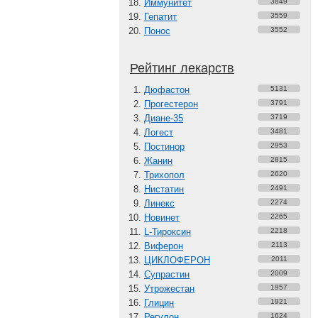
Иммунитет
3849
Гепатит
3559
Понос
3552
Рейтинг лекарств
Дюфастон
5131
Прогестерон
3791
Диане-35
3719
Логест
3481
Постинор
2953
Жанин
2815
Трихопол
2620
Нистатин
2491
Линекс
2274
Новинет
2265
L-Тироксин
2218
Виферон
2113
ЦИКЛОФЕРОН
2011
Супрастин
2009
Утрожестан
1957
Глицин
1921
Регулон
1624