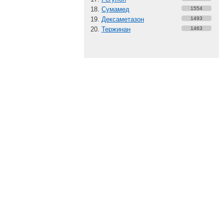
Сумамед
1554
Дексаметазон
1493
Тержинан
1463