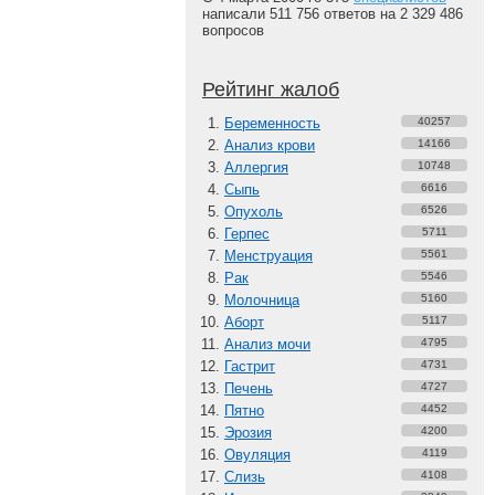
написали 511 756 ответов на 2 329 486
вопросов
Рейтинг жалоб
Беременность
40257
Анализ крови
14166
Аллергия
10748
Сыпь
6616
Опухоль
6526
Герпес
5711
Менструация
5561
Рак
5546
Молочница
5160
Аборт
5117
Анализ мочи
4795
Гастрит
4731
Печень
4727
Пятно
4452
Эрозия
4200
Овуляция
4119
Слизь
4108