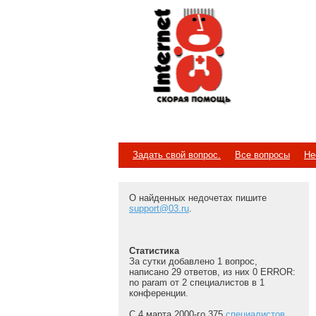
Internet
Скорая помощь
Задать свой вопрос.
Все вопросы
Не
О найденных недочетах пишите
support@03.ru
.
Статистика
За сутки добавлено 1 вопрос,
написано 29 ответов, из них 0 ERROR:
no param от 2 специалистов в 1
конференции.
С 4 марта 2000-го 375
специалистов