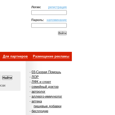
Логин:
регистрация
Пароль:
напоминание
Для партнеров
Размещение рекламы
-
03-Скорая Помощь
-
ЛОР
-
ЛФК и спорт
осах
-
семейный доктор
-
артролог
-
аллерго-иммунолог
-
аптека
пищевые добавки
-
бесплодие