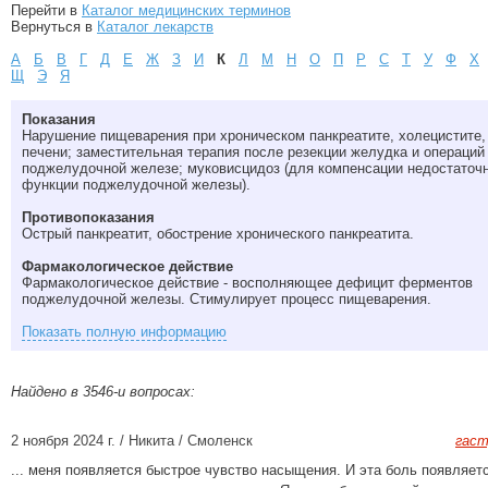
Перейти в
Каталог медицинских терминов
Вернуться в
Каталог лекарств
А
Б
В
Г
Д
Е
Ж
З
И
К
Л
М
Н
О
П
Р
С
Т
У
Ф
Х
Щ
Э
Я
Показания
Нарушение пищеварения при хроническом панкреатите, холецистите,
печени; заместительная терапия после резекции желудка и операций
поджелудочной железе; муковисцидоз (для компенсации недостаточ
функции поджелудочной железы).
Противопоказания
Острый панкреатит, обострение хронического панкреатита.
Фармакологическое действие
Фармакологическое действие - восполняющее дефицит ферментов
поджелудочной железы. Стимулирует процесс пищеварения.
Показать полную информацию
Найдено в 3546-и вопросах:
2 ноября 2024 г. / Никита / Смоленск
гаст
... меня появляется быстрое чувство насыщения. И эта боль появляет