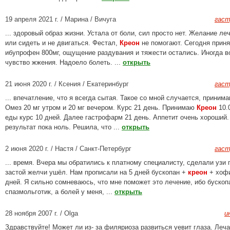
19 апреля 2021 г. / Марина / Вичуга
гаст
... здоровый образ жизни. Устала от боли, сил просто нет. Желание леч
или сидеть и не двигаться. Фестал,
Креон
не помогают. Сегодня прин
ибупрофен 800мг, ощущение раздувания и тяжести остались. Иногда в
чувство жжения. Надоело болеть. ...
открыть
21 июня 2020 г. / Ксения / Екатеринбург
гаст
... впечатление, что я всегда сытая. Такое со мной случается, приним
Омез 20 мг утром и 20 мг вечером. Курс 21 день. Принимаю
Креон
10.
еды курс 10 дней. Далее гастрофарм 21 день. Аппетит очень хороший.
результат пока ноль. Решила, что ...
открыть
2 июня 2020 г. / Настя / Санкт-Петербург
гаст
... время. Вчера мы обратились к платному специалисту, сделали узи 
застой желчи ушёл. Нам прописали на 5 дней бускопан +
креон
+ хофи
дней. Я сильно сомневаюсь, что мне поможет это лечение, ибо бускоп
спазмольготик, а болей у меня, ...
открыть
28 ноября 2007 г. / Olga
и
Здравствуйте! Может ли из- за филяриоза развиться уевит глаза. Леча