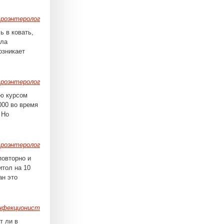
роэнтеролог
ь в ковать,
яла
озникает
роэнтеролог
аю курсом
000 во время
 Но
роэнтеролог
повторно и
тол на 10
ан это
нфекционист
т ли в