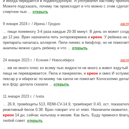
и иногда передается в поджелудочную. Я употреблял настойку пропол
Можете подсказать, почему так происходит и что можно с этим сделат
спиртное пью ...
открыть
9 января 2024 г. / Ирина / Гродно
гаст
... пищи понемногу 3-4 раза каждые 20-30 минут. В день он может сход
до 12 раз. Врач назначила пить энтерожермина и
креон
. У ребенка на 
препараты началась аллергия. Пили линекс и биофлор, но не помогает
анализы можно сдать ребенку и что ...
открыть
24 января 2023 г. / Ксения / Новосибирск
гаст
... ем не много плюс ко всему пью жидкости не много а живот вздутый
пища не переваривается. Пила и панкреатин, и
креон
и омез И эспумиз
пексар р и ибирогас по-моему так капли не помогает Колоскопию дела
все фгдс делала сказали ...
открыть
11 января 2023 г. / Iveta
... 26.9, тромбоциты 513, RDW-CV-14.9, тромбокрит 0.43, ост. показател
реактивный белок 0.38. Врач говорит это от нпвп. Назначили квамател,
креон
14 дн, сейчас нольпазу и мезим. Как быть. Буду премного благ
любой совет.
открыть