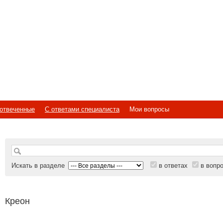
отвеченные
С ответами специалиста
Мои вопросы
Искать в разделе
в ответах
в вопр
Креон