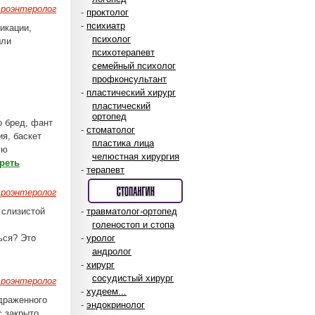
роэнтеролог
-
проктолог
-
психиатр
икации,
психолог
шли
психотерапевт
семейный психолог
профконсультант
-
пластический хирург
пластический
ортопед
о бред, фант
-
стоматолог
ия, баскет
пластика лица
ую
челюстная хирургия
реть
-
терапевт
роэнтеролог
 слизистой
-
травматолог-ортопед
голеностоп и стопа
ься? Это
-
уролог
андролог
-
хирург
сосудистый хирург
роэнтеролог
-
худеем...
здраженного
-
эндокринолог
с закрыто.