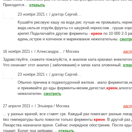
Приходится…
открыть
23 ноября 2021 г. / доктор Сергей…
Кушайте рисовую кашу на воде,рис лучше не промывать,черн
виде,нельзя отруби,фрукты со шкуркой,чернослив...груши хор
крепят.Подключайте другие ферменты -
креон
по 10 000 2-3 р
вдень,острое и копченое и маринованое нежелательны.
смотр
16 ноября 2021 г. / Александра… / Москва
гаст
Здравствуйте, скажите пожалуйста, в анализе кала крахмал внеклеточ
Что означает этот анализ ( заболевание) и запах кала зловонный.
откр
23 ноября 2021 г. / доктор Сергей…
Обычно причина в поджелудочной железе...мало ферментов,н
и принимайте до еды ферменты-мезим,дигестал,
креон
,алкого
нежелателен.
смотреть
27 апреля 2021 г. / Эльвира / Москва
гаст
... у разных врачей, все ставят срк. Каждый раз помогают разные лека
без температуры было помогли только ферменты
креон
. В другой раз
Лекарства назначали врачи. Сейчас очередное обострение. После еды
тошнит. Болит под ребрами ...
открыть