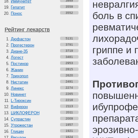
Иммунитет
3849
невралгия
Гепатит
3559
боль в с
Понос
3552
ревматич
Рейтинг лекарств
лихорадо
Дюфастон
5131
Прогестерон
3791
гриппе и 
Диане-35
3719
Логест
3481
заболева
Постинор
2953
Жанин
2815
Трихопол
2620
Противо
Нистатин
2491
Линекс
2274
повышенн
Новинет
2265
L-Тироксин
2218
ибупрофе
Виферон
2113
ЦИКЛОФЕРОН
2011
препарат
Супрастин
2009
Утрожестан
1957
эрозивно
Глицин
1921
Регулон
1624