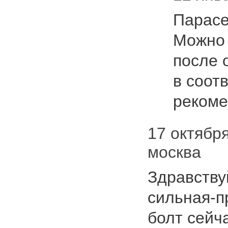
Парасе
Можн
после 
в соотв
реком
17 октября
москва
Здравству
сильная-п
болт сейч