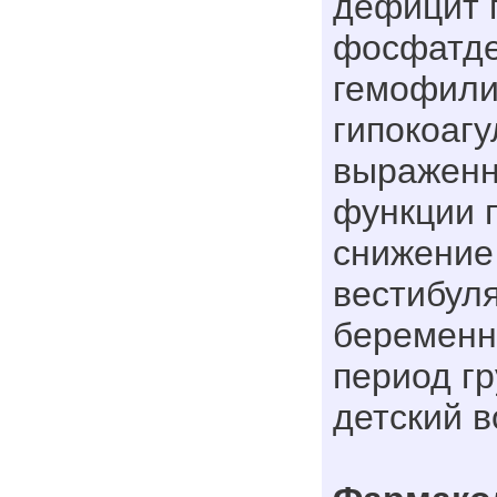
дефицит 
фосфатде
гемофили
гипокоагу
выраженн
функции п
снижение 
вестибуля
беременно
период г
детский в