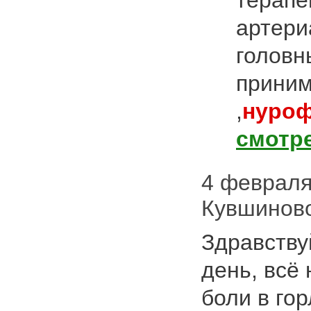
терапе
артери
головн
приним
,
нуро
смотр
4 февраля 
Кувшинов
Здравству
день, всё
боли в гор