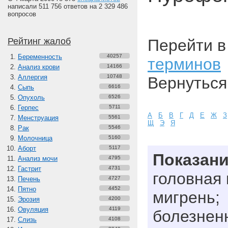
написали 511 756 ответов на 2 329 486
вопросов
Рейтинг жалоб
Перейти 
Беременность
40257
терминов
Анализ крови
14166
Аллергия
10748
Вернуться
Сыпь
6616
Опухоль
6526
Герпес
5711
А
Б
В
Г
Д
Е
Ж
З
Менструация
5561
Щ
Э
Я
Рак
5546
Молочница
5160
Аборт
5117
Показан
Анализ мочи
4795
Гастрит
4731
головная 
Печень
4727
Пятно
4452
мигрень;
Эрозия
4200
Овуляция
4119
болезнен
Слизь
4108