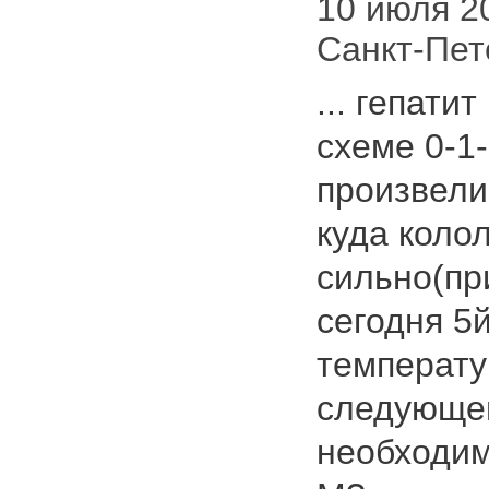
10 июля 202
Санкт-Пет
... гепати
схеме 0-1
произвели
куда коло
сильно(п
сегодня 5
температу
следующем
необходим