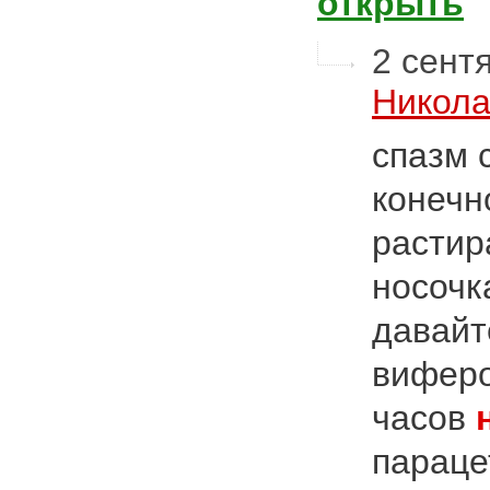
открыть
2 сентя
Никола
спазм 
конечн
растир
носочк
давайт
виферо
часов
парац