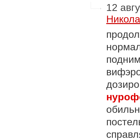
12 авгу
Никола
продол
нормал
подним
вифэро
дозиро
нуроф
обильн
постел
справл