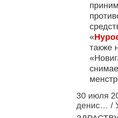
приним
против
средст
«
Нуро
также 
«Новиг
снимае
менстру
30 июля 20
денис… / 