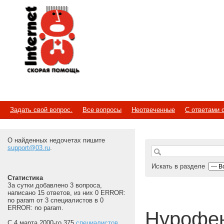
Internet
Скорая помощь
Задать свой вопрос.
Все вопросы
Неотвеченные
С ответами 
О найденных недочетах пишите
support@03.ru
.
Искать в разделе
Статистика
За сутки добавлено 3 вопроса,
написано 15 ответов, из них 0 ERROR:
no param от 3 специалистов в 0
ERROR: no param.
Нурофе
С 4 марта 2000-го 375
специалистов