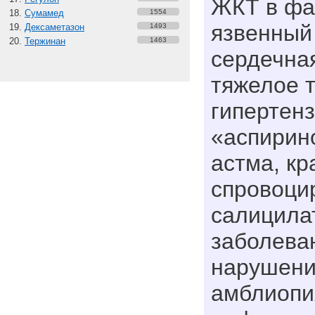
ЖКТ в фаз
Сумамед
1554
язвенный 
Дексаметазон
1493
Тержинан
1463
сердечна
тяжелое 
гипертенз
«аспирин
астма, кр
спровоци
салицила
заболеван
нарушени
амблиопия