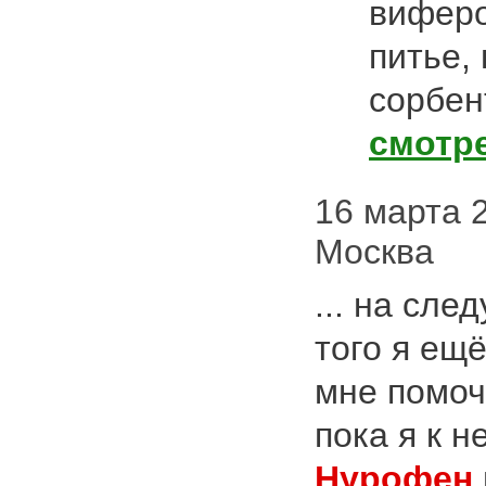
виферо
питье,
сорбен
смотр
16 марта 2
Москва
... на сл
того я ещё
мне помоч
пока я к н
Нурофен