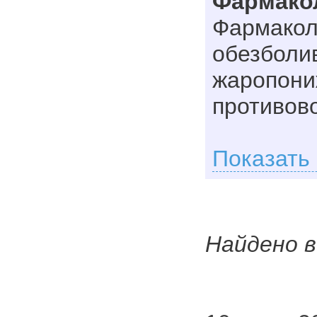
Фармако
Фармакол
обезболи
жаропон
противов
Показать
Найдено в