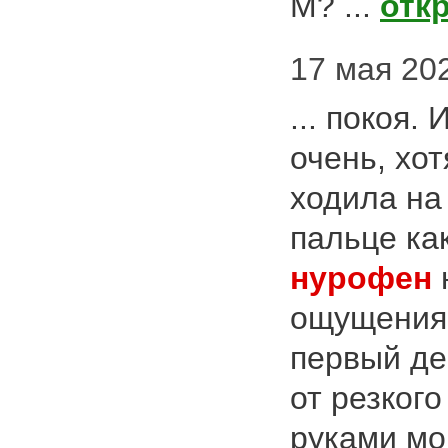
М? ...
отк
17 мая 202
... покоя.
очень, хо
ходила на
пальце как
нурофен
ощущениям
первый де
от резкого
руками мог