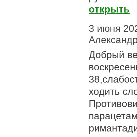
открыть
3 июня 2025
Александр
Добрый ве
воскресен
38,слабост
ходить сло
Противови
парацетам
римантад