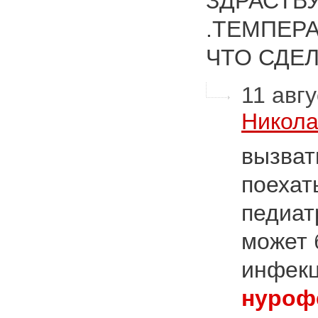
ЗДРАСТВ
.ТЕМПЕРА
ЧТО СДЕ
11 авгу
Никола
вызват
поехат
педиат
может 
инфекц
нуроф