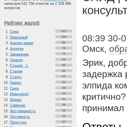
написали 511 756 ответов на 2 329 486
консуль
вопросов
Рейтинг жалоб
Спид
312
08:39 30-0
Оральный
106
Анализ крови
86
Омск
,
обр
Антиген
78
Заражение
75
Эрик, доб
Гепатит
69
Стадия - 1.
65
задержка 
Стадия
65
Статус
55
элпида ко
Герпес
50
Сыпь
48
критично?
Иммунитет
46
Шприц
46
принимал
Сифилис
39
Достоверность
38
Потливость
34
Простуда
32