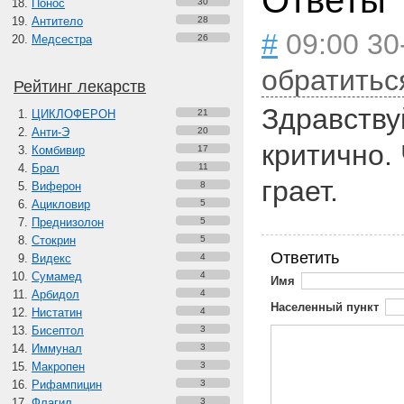
Ответы
Понос
30
Антитело
28
#
09:00 30
Медсестра
26
обратитьс
Рейтинг лекарств
Здравству
ЦИКЛОФЕРОН
21
Анти-Э
20
критично.
Комбивир
17
Брал
11
грает.
Виферон
8
Ацикловир
5
Преднизолон
5
Стокрин
5
Ответить
Видекс
4
Сумамед
4
Имя
Арбидол
4
Населенный пункт
Нистатин
4
Бисептол
3
Иммунал
3
Макропен
3
Рифампицин
3
Флагил
3