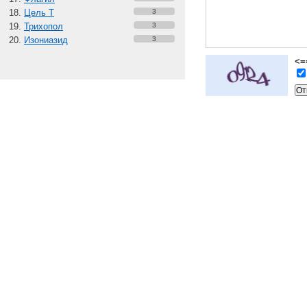
Цель Т
3
Трихопол
3
Изониазид
3
<=