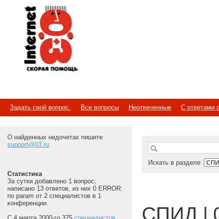
Internet
Скорая помощь
Задать свой вопрос.
Все вопросы
Неотвеченные
С ответами 
О найденных недочетах пишите
support@03.ru
.
Искать в разделе
Статистика
За сутки добавлено 1 вопрос,
написано 13 ответов, из них 0 ERROR:
no param от 2 специалистов в 1
конференции.
СПИД | 
С 4 марта 2000-го 375
специалистов