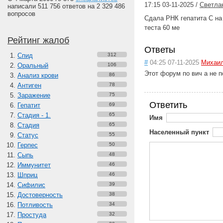
17:15 03-11-2025 /
Светл
написали 511 756 ответов на 2 329 486
вопросов
Сдала РНК гепатита С на
теста 60 ме
Рейтинг жалоб
Ответы
Спид
312
#
04:25 07-11-2025
Михаил
Оральный
106
Этот форум по вич а не п
Анализ крови
86
Антиген
78
Заражение
75
Ответить
Гепатит
69
Стадия - 1.
65
Имя
Стадия
65
Населенный пункт
Статус
55
Герпес
50
Сыпь
48
Иммунитет
46
Шприц
46
Сифилис
39
Достоверность
38
Потливость
34
Простуда
32