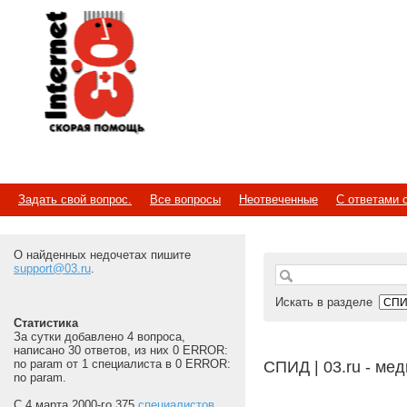
Internet
Скорая помощь
Задать свой вопрос.
Все вопросы
Неотвеченные
С ответами 
О найденных недочетах пишите
support@03.ru
.
Искать в разделе
Статистика
За сутки добавлено 4 вопроса,
написано 30 ответов, из них 0 ERROR:
no param от 1 специалиста в 0 ERROR:
СПИД | 03.ru - ме
no param.
С 4 марта 2000-го 375
специалистов