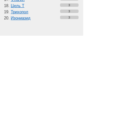
Цель Т
3
Трихопол
3
Изониазид
3