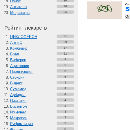
Понос
30
<=
Антитело
28
Медсестра
26
Рейтинг лекарств
ЦИКЛОФЕРОН
21
Анти-Э
20
Комбивир
17
Брал
11
Виферон
8
Ацикловир
5
Преднизолон
5
Стокрин
5
Видекс
4
Сумамед
4
Арбидол
4
Нистатин
4
Бисептол
3
Иммунал
3
Макропен
3
Рифампицин
3
Флагил
3