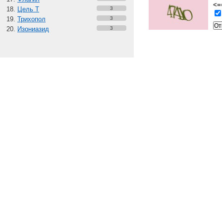
<=
Цель Т
3
Трихопол
3
Изониазид
3