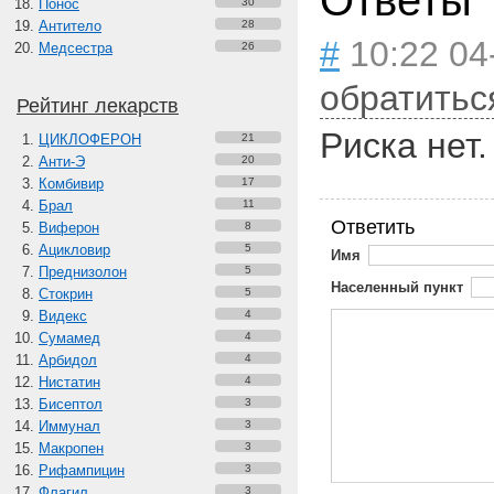
Ответы
Понос
30
Антитело
28
#
10:22 04
Медсестра
26
обратитьс
Рейтинг лекарств
Риска нет.
ЦИКЛОФЕРОН
21
Анти-Э
20
Комбивир
17
Брал
11
Ответить
Виферон
8
Ацикловир
5
Имя
Преднизолон
5
Населенный пункт
Стокрин
5
Видекс
4
Сумамед
4
Арбидол
4
Нистатин
4
Бисептол
3
Иммунал
3
Макропен
3
Рифампицин
3
Флагил
3