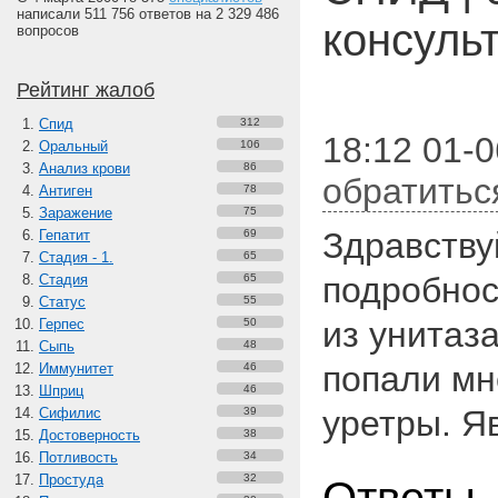
написали 511 756 ответов на 2 329 486
консуль
вопросов
Рейтинг жалоб
Спид
312
18:12 01-
Оральный
106
Анализ крови
86
обратитьс
Антиген
78
Заражение
75
Здравству
Гепатит
69
Стадия - 1.
65
подробнос
Стадия
65
Статус
55
из унитаза
Герпес
50
Сыпь
48
попали мн
Иммунитет
46
Шприц
46
уретры. Я
Сифилис
39
Достоверность
38
Потливость
34
Простуда
32