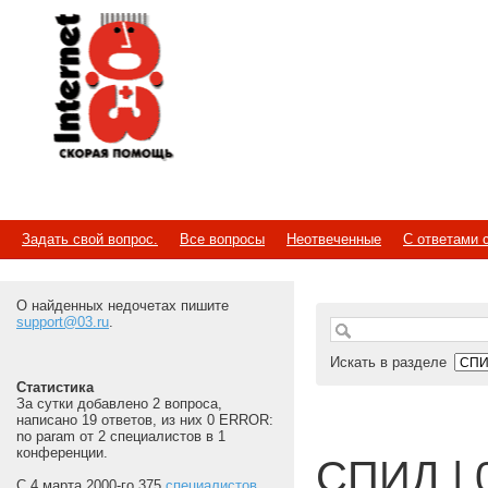
Internet
Скорая помощь
Задать свой вопрос.
Все вопросы
Неотвеченные
С ответами 
О найденных недочетах пишите
support@03.ru
.
Искать в разделе
Статистика
За сутки добавлено 2 вопроса,
написано 19 ответов, из них 0 ERROR:
no param от 2 специалистов в 1
конференции.
СПИД | 
С 4 марта 2000-го 375
специалистов