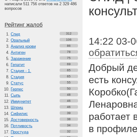
написали 511 756 ответов на 2 329 486
консуль
вопросов
Рейтинг жалоб
Спид
312
14:22 03-
Оральный
106
Анализ крови
86
обратитьс
Антиген
78
Заражение
75
Добрый ден
Гепатит
69
Стадия - 1.
65
есть конс
Стадия
65
Статус
55
Коробко(Г
Герпес
50
Сыпь
48
Ленаровна
Иммунитет
46
Шприц
46
работает в
Сифилис
39
Достоверность
38
в профиле
Потливость
34
Простуда
32