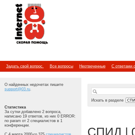
Internet
Скорая помощь
Задать свой вопрос.
Все вопросы
Неотвеченные
С ответами 
О найденных недочетах пишите
support@03.ru
.
Искать в разделе
Статистика
За сутки добавлено 2 вопроса,
написано 19 ответов, из них 0 ERROR:
no param от 2 специалистов в 1
конференции.
СПИД | 
С 4 марта 2000-го 375
специалистов