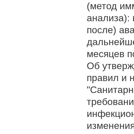
(метод и
анализа):
после) ав
дальнейше
месяцев п
Об утверж
правил и 
"Санитарн
требовани
инфекцион
изменения