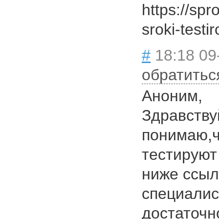
https://sp
sroki-testi
#
18:18 09
обратитьс
Аноним,
Здравству
понимаю,ч
тестируют 
ниже ссыл
специалис
достаточн