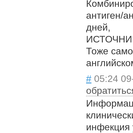
Комбиниро
антиген/а
дней,
ИСТОЧНИК
Тоже самое
английско
#
05:24 09
обратитьс
Информац
клиническ
инфекция 