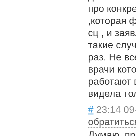
про конкр
,которая 
сц , и зая
такие слу
раз. Не в
врачи кот
работают 
видела то
#
23:14 09
обратитьс
Думаю, пр