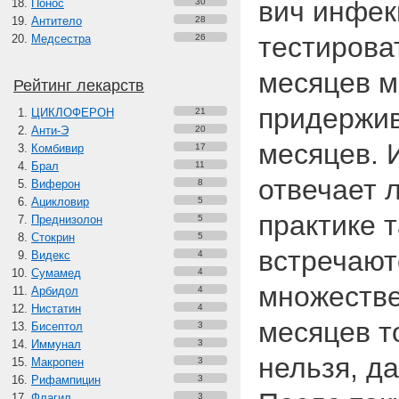
вич инфек
Понос
30
Антитело
28
тестирова
Медсестра
26
месяцев 
Рейтинг лекарств
придержив
ЦИКЛОФЕРОН
21
Анти-Э
20
месяцев. И
Комбивир
17
Брал
11
отвечает 
Виферон
8
Ацикловир
5
практике 
Преднизолон
5
Стокрин
5
встречают
Видекс
4
Сумамед
4
множестве
Арбидол
4
Нистатин
4
месяцев т
Бисептол
3
Иммунал
3
нельзя, д
Макропен
3
Рифампицин
3
Флагил
3