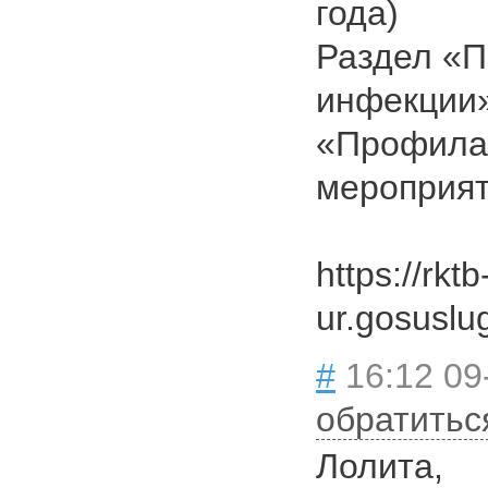
года)
Раздел «
инфекции»
«Профила
мероприя
https://rktb
ur.gosuslu
#
16:12 09
обратитьс
Лолита,