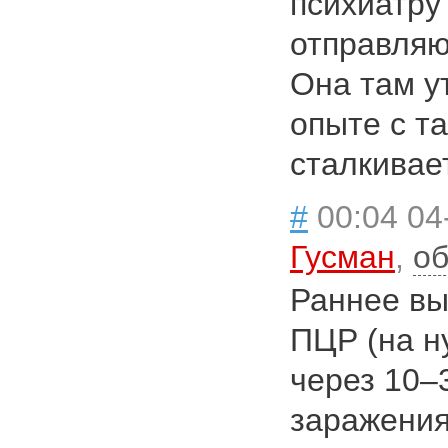
психиатру
отправляю
Она там у
опыте с т
сталкивае
#
00:04 04
Гусман
,
об
Раннее вы
ПЦР (на н
через 10–
заражения