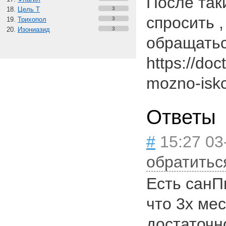
После таки
Цель Т
3
спросить ,
Трихопол
3
Изониазид
3
обращатьс
https://doc
mozno-iskc
Ответы
#
15:27 03
обратитьс
Есть санП
что 3х ме
достаточн