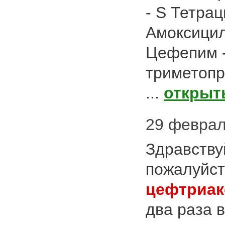
- S Тетрац
Амоксицил
Цефепим -
триметопр
...
открыт
29 февраля
Здравству
пожалуйст
цефтриак
два раза 