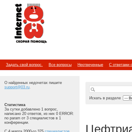
Internet
Скорая помощь
Задать свой вопрос.
Все вопросы
Неотвеченные
С ответами 
О найденных недочетах пишите
support@03.ru
.
Искать в разделе
Статистика
За сутки добавлено 1 вопрос,
написано 20 ответов, из них 0 ERROR:
no param от 3 специалистов в 1
конференции.
Цефтри
С 4 марта 2000-го 375
специалистов