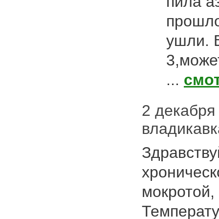
пила а
прошло
ушли. 
3,може
...
смо
2 декабря 
владикавк
Здравству
хроническ
мокротой,
Температу