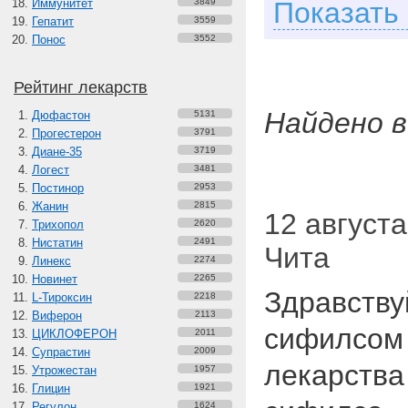
Иммунитет
3849
Показать
Гепатит
3559
Понос
3552
Рейтинг лекарств
Найдено в
Дюфастон
5131
Прогестерон
3791
Диане-35
3719
Логест
3481
Постинор
2953
Жанин
2815
12 августа
Трихопол
2620
Нистатин
2491
Чита
Линекс
2274
Новинет
2265
Здравству
L-Тироксин
2218
Виферон
2113
сифилсом 
ЦИКЛОФЕРОН
2011
Супрастин
2009
лекарств
Утрожестан
1957
Глицин
1921
Регулон
1624