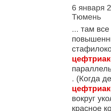
6 января 2
Тюмень
... там вс
повышенн
стафилоко
цефтриак
параллель
. (Когда 
цефтриак
вокруг ук
красное к