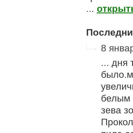
...
открыт
Последни
8 январ
... дня
было.м
увелич
белым 
зева з
Проко