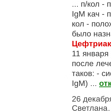
... п/кол 
IgM кач - 
кол - пол
было назн
Цефтриак
11 января
после леч
таков: - с
IgM) ...
от
26 декабря
Светлана…