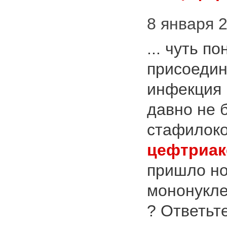
8 января 2
... чуть 
присоедин
инфекция 
давно не 
стафилоко
цефтриак
пришло но
мононукле
? Ответьт