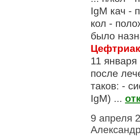
IgM кач - 
кол - пол
было назн
Цефтриак
11 января
после леч
таков: - с
IgM) ...
от
9 апреля 20
Александр