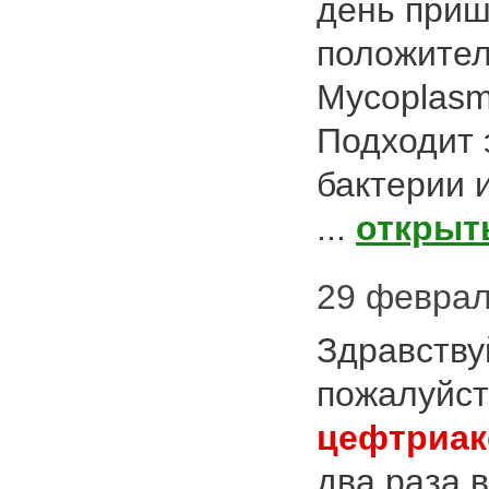
день приш
положител
Мycoplasm
Подходит 
бактерии 
...
открыт
29 февраля
Здравству
пожалуйст
цефтриак
два раза 