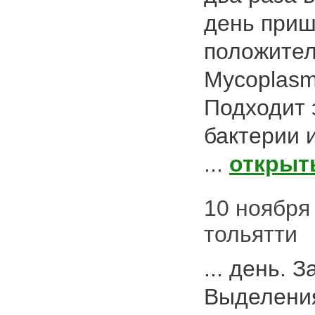
день приш
положител
Мycoplasm
Подходит 
бактерии 
...
открыт
10 ноября 2
тольятти
... день. 
Выделения