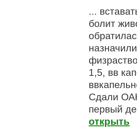
... встава
болит жив
обратилас
назначили
физраство
1,5, вв ка
ввкапельн
Сдали ОАК
первый ден
открыть