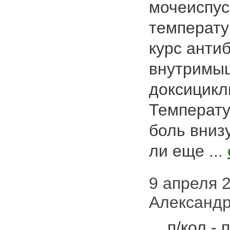
мочеиспус
температу
курс анти
внутримыш
доксицикл
Температу
боль вниз
ли еще ...
9 апреля 20
Александр
... п/кол 