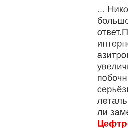
... Ни
большо
ответ.
интерн
азитро
увелич
побочн
серьёз
леталь
ли зам
Цефтр