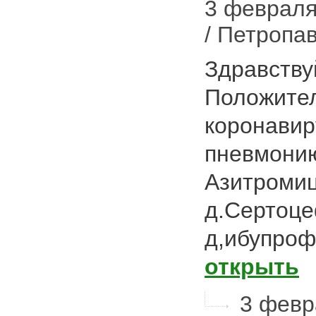
3 февраля 
/ Петропа
Здравству
Положител
коронавир
пневмонию
Азитромиц
д.Сертоце
д,ибупро
открыть
3 февра