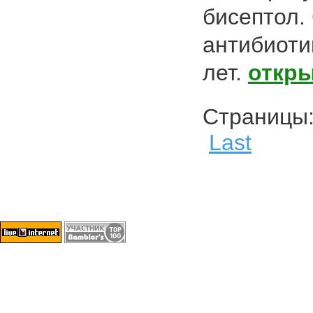
бисептол.
антибиотик
лет.
откр
Страниц
Last