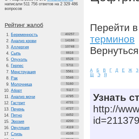
написали 511 756 ответов на 2 329 486
вопросов
Рейтинг жалоб
Перейти 
Беременность
40257
терминов
Анализ крови
14166
Аллергия
10748
Вернуться
Сыпь
6616
Опухоль
6526
Герпес
5711
А
Б
В
Г
Д
Е
Ж
З
Менструация
5561
Щ
Э
Я
Рак
5546
Молочница
5160
Аборт
5117
Узнать с
Анализ мочи
4795
Гастрит
4731
http://www
Печень
4727
Пятно
4452
id=21137
Эрозия
4200
Овуляция
4119
Слизь
4108