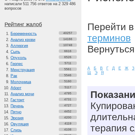
написали 511 756 ответов на 2 329 486
вопросов
Рейтинг жалоб
Перейти 
Беременность
40257
терминов
Анализ крови
14166
Аллергия
10748
Вернуться
Сыпь
6616
Опухоль
6526
Герпес
5711
А
Б
В
Г
Д
Е
Ж
З
Менструация
5561
Щ
Э
Я
Рак
5546
Молочница
5160
Аборт
5117
Показан
Анализ мочи
4795
Гастрит
4731
Купирова
Печень
4727
Пятно
4452
длительн
Эрозия
4200
Овуляция
4119
терапия 
Слизь
4108