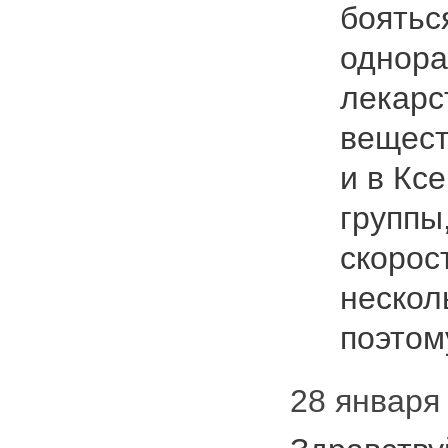
боятьс
однора
лекарс
вещест
и в Кс
группы
скорос
нескол
поэтому
28 января 