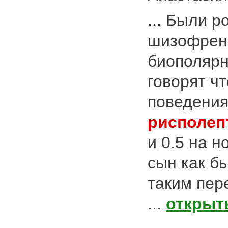
... Были р
шизофрени
биополярн
говорят чт
поведени
рисполеп
и 0.5 на н
сын как б
таким пер
...
открыт