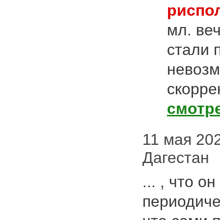
риспо
мл. ве
стали 
невоз
скорре
смотр
11 мая 2020
Дагестан
... , что он
периодиче