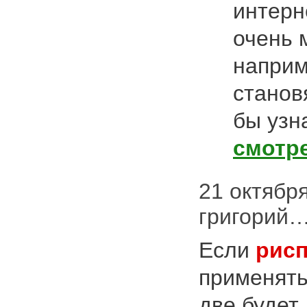
интерн
очень 
наприм
станов
бы узн
смотр
21 октября 
григорий…
Если
рис
применять
две будет