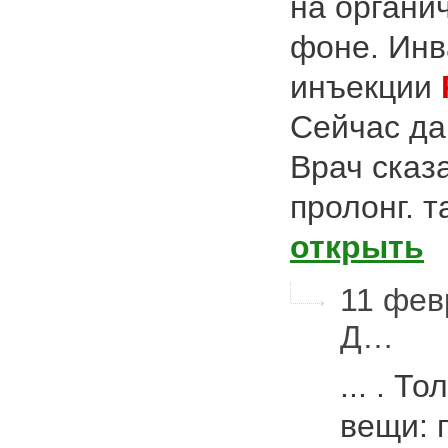
на органи
фоне. Инв
инъекции
Сейчас да
Врач сказа
пролонг. т
открыть
11 фев
Д…
... . Т
вещи: 