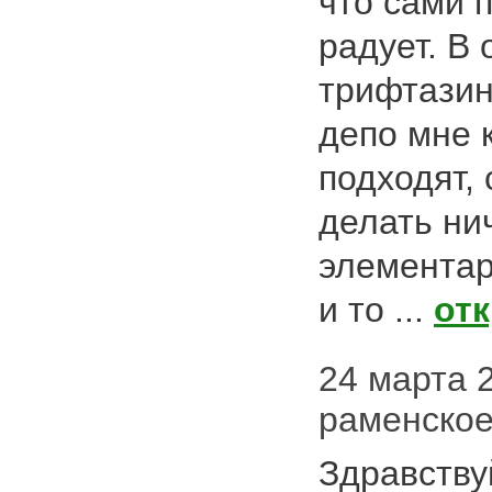
что сами 
радует. В
трифтази
депо мне 
подходят,
делать ни
элемента
и то ...
от
24 марта 2
раменско
Здравству