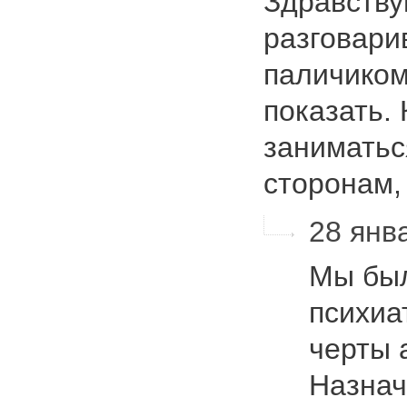
Здравствуй
разговари
паличиком
показать.
заниматьс
сторонам,
28 янва
Мы был
психиа
черты 
Назна