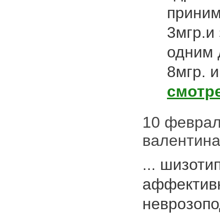
приним
3мгр.и
одним 
8мгр. 
смотр
10 февраля
валентин
... шизоти
аффектив
неврозоп