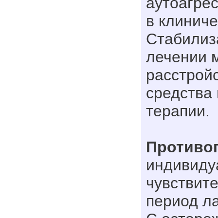
аутоагре
в клиниче
Стабилиз
лечении 
расстрой
средства
терапии.
Противо
индивиду
чувствите
период ла