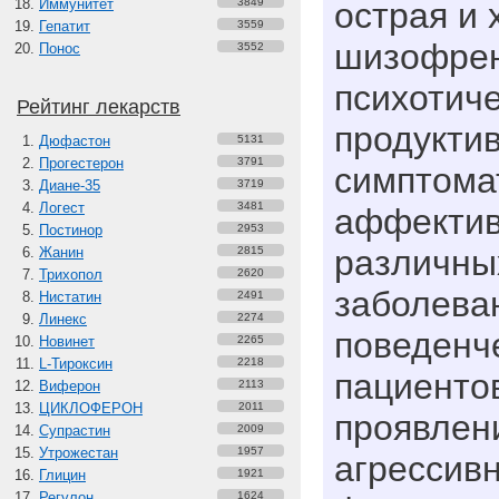
Иммунитет
3849
острая и 
Гепатит
3559
шизофрен
Понос
3552
психотиче
Рейтинг лекарств
продуктив
Дюфастон
5131
Прогестерон
3791
симптома
Диане-35
3719
Логест
3481
аффектив
Постинор
2953
различны
Жанин
2815
Трихопол
2620
заболева
Нистатин
2491
Линекс
2274
поведенч
Новинет
2265
L-Тироксин
2218
пациенто
Виферон
2113
ЦИКЛОФЕРОН
2011
проявлен
Супрастин
2009
Утрожестан
1957
агрессивн
Глицин
1921
Регулон
1624