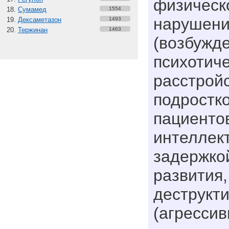
физическ
Сумамед
1554
нарушени
Дексаметазон
1493
Тержинан
1463
(возбужде
психотич
расстрой
подростко
пациенто
интеллек
задержко
развития,
деструкт
(агрессив