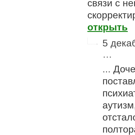
связи с н
скорректир
открыть
5 декаб
…
... Доч
постав
психиа
аутизм
отстал
полтор