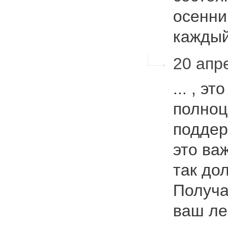
осенни
каждый
20 апре
... , э
полноц
поддер
это ва
так до
Получа
ваш ле