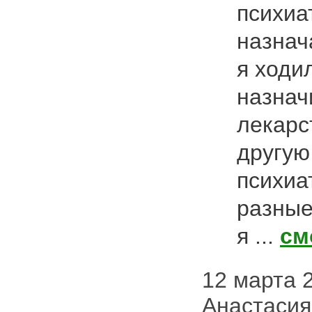
психиа
назна
я ходи
назнач
лекарс
другую
психиа
разные
я ...
см
12 марта 2
Анастасия