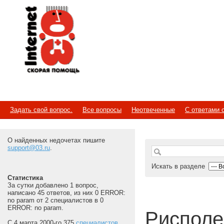
Internet
Скорая помощь
Задать свой вопрос.
Все вопросы
Неотвеченные
С ответами 
О найденных недочетах пишите
support@03.ru
.
Искать в разделе
Статистика
За сутки добавлено 1 вопрос,
написано 45 ответов, из них 0 ERROR:
no param от 2 специалистов в 0
ERROR: no param.
Рисполе
С 4 марта 2000-го 375
специалистов