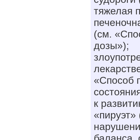
тяжелая 
печеночн
(см. «Сп
дозы»);
злоупотр
лекарстве
«Способ 
состояни
к развити
«пируэт» 
нарушени
баланса,