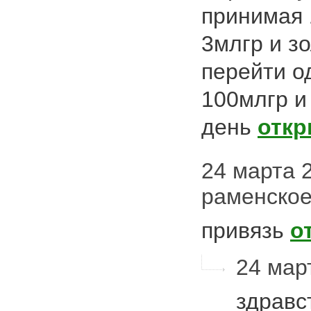
принимая 
3млгр и з
перейти о
100млгр и
день
откр
24 марта 2
раменско
привязь
о
24 март
здравс