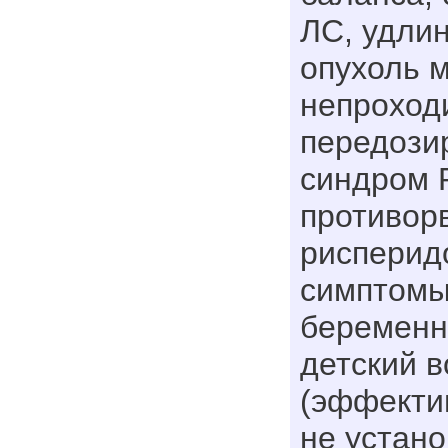
ЛС, удли
опухоль м
непроход
передози
синдром 
противор
рисперид
симптомы
беременн
детский в
(эффекти
не устано