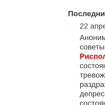
Последни
22 апре
Аноним
советы
Риспо
состоя
тревож
раздра
депрес
состоя