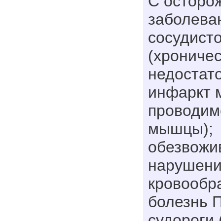
С осторо
заболева
сосудист
(хрониче
недостат
инфаркт 
проводим
мышцы);
обезвожи
нарушени
кровообр
болезнь 
судороги (